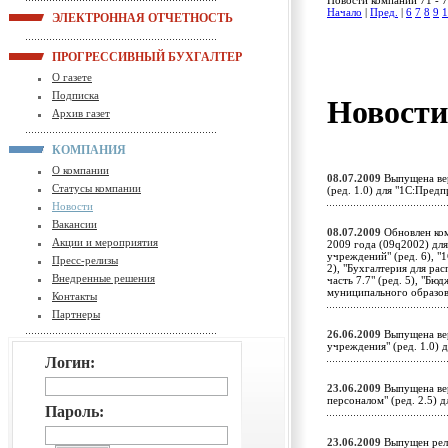
Новости компании 71 - 7
Начало
|
Пред.
|
6
7
8
9
1
ЭЛЕКТРОННАЯ ОТЧЕТНОСТЬ
ПРОГРЕССИВНЫЙ БУХГАЛТЕР
О газете
Подписка
Новост
Архив газет
КОМПАНИЯ
О компании
08.07.2009
Выпущена вер
Статусы компании
(ред. 1.0) для "1С:Пред
Новости
Вакансии
08.07.2009
Обновлен ком
Акции и мероприятия
2009 года (09q2002) дл
учреждений" (ред. 6), "1
Пресс-релизы
2), "Бухгалтерия для ра
Внедренные решения
часть 7.7" (ред. 5), "Б
муниципального образо
Контакты
Партнеры
26.06.2009
Выпущена вер
учреждения" (ред. 1.0)
Логин:
23.06.2009
Выпущена вер
персоналом" (ред. 2.5) 
Пароль:
23.06.2009
Выпущен рели