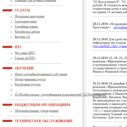
Решения для здравоохранения
"1С:Бухгалтерии 8": "1С:
рублей. В стоимость вкл
ограничения срока и на
УСЛУГИ
на первые 12 месяцев р
Проектное внедрение
Сопровождение
20.12.2016
«Поздравляе
Тарифные планы
Христовым!»
подробне
Разработка сайтов
Битрикс 24
20.12.2016
Для удобства
информации мы создали 
(
vk.com/buh_club_ryaza
ИТС
Что такое ИТС
Статьи об ИТС
20.12.2016
15, 19, 21, 
компания
«Промавтома
и муниципальных учрежд
ОБУЧЕНИЕ
государственного учреж
Рязани и Рязанской обл
Центр сертифицированного обучения
Преподаваемые курсы
16.12.2016
14 декабря 2
Расписание курсов
компания
«Промавтома
бухгалтеров и руководит
хозрасчетных и бюджетны
1С:Профессионал - сертификация пользователей "1С:Предприятие"
Кораблино, Касимов, Кир
На мероприятии все слу
изменениях в законодате
БЮДЖЕТНЫМ ОРГАНИЗАЦИЯМ
уникальная площадка дл
Образовательным учреждениям
«1С», с представителям
страхования. Единый с
бесплатно. Для этого тр
ТЕХНИЧЕСКОЕ ОБСЛУЖИВАНИЕ