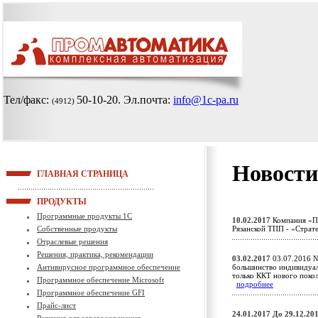
Тел/факс:
50-10-20
. Эл.почта:
info@1c-pa.ru
(4912)
Новости
ГЛАВНАЯ СТРАНИЦА
ПРОДУКТЫ
Программные продукты 1С
10.02.2017
Компания «Пр
Собственные продукты
Рязанской ТПП - «Страт
Отраслевые решения
Решения, практика, рекомендации
03.02.2017
03.07.2016 №
Антивирусное программное обеспечение
большинство индивидуал
только ККТ нового поко
Программное обеспечение Microsoft
подробнее
Программное обеспечение GFI
Прайс-лист
24.01.2017
До 29.12.20