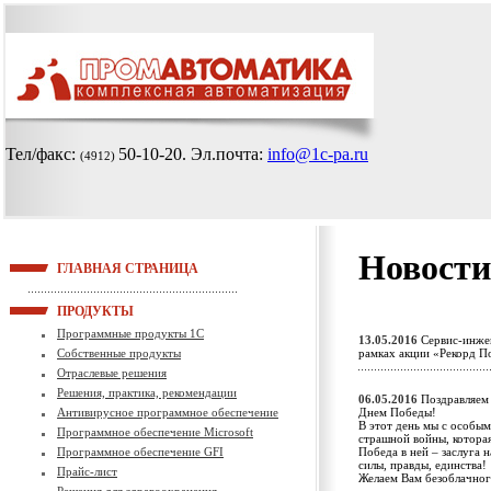
Тел/факс:
50-10-20
. Эл.почта:
info@1c-pa.ru
(4912)
Новости
ГЛАВНАЯ СТРАНИЦА
ПРОДУКТЫ
Программные продукты 1С
13.05.2016
Сервис-инжен
Собственные продукты
рамках акции «Рекорд П
Отраслевые решения
Решения, практика, рекомендации
06.05.2016
Поздравляем 
Антивирусное программное обеспечение
Днем Победы!
В этот день мы с особы
Программное обеспечение Microsoft
страшной войны, которая
Программное обеспечение GFI
Победа в ней – заслуга 
силы, правды, единства!
Прайс-лист
Желаем Вам безоблачног