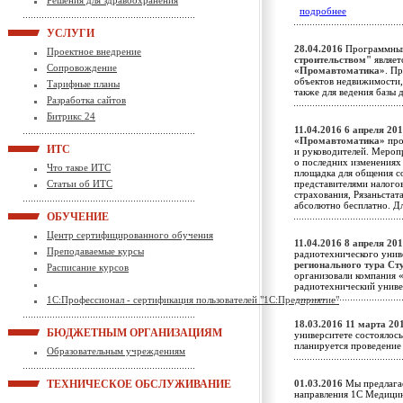
Решения для здравоохранения
подробнее
УСЛУГИ
28.04.2016
Программны
Проектное внедрение
строительством"
являет
Сопровождение
«Промавтоматика»
. П
объектов недвижимости, к
Тарифные планы
также для ведения базы
Разработка сайтов
Битрикс 24
11.04.2016
6 апреля 201
«Промавтоматика»
про
ИТС
и руководителей. Мероп
о последних изменениях 
Что такое ИТС
площадка для общения с
Статьи об ИТС
представителями налого
страхования, Рязаньста
абсолютно бесплатно. Д
ОБУЧЕНИЕ
Центр сертифицированного обучения
11.04.2016
8 апреля 201
Преподаваемые курсы
радиотехнического унив
регионального тура Ст
Расписание курсов
организовали компания
радиотехнический унив
1С:Профессионал - сертификация пользователей "1С:Предприятие"
18.03.2016
11 марта 201
БЮДЖЕТНЫМ ОРГАНИЗАЦИЯМ
университете состоялось
планируется проведение
Образовательным учреждениям
ТЕХНИЧЕСКОЕ ОБСЛУЖИВАНИЕ
01.03.2016
Мы предлагае
направления 1С Медици