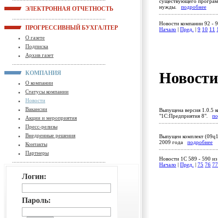
существующего програм
нужды.
подробнее
ЭЛЕКТРОННАЯ ОТЧЕТНОСТЬ
Новости компании 92 - 9
ПРОГРЕССИВНЫЙ БУХГАЛТЕР
Начало
|
Пред.
|
9
10
11
О газете
Подписка
Архив газет
Новост
КОМПАНИЯ
О компании
Статусы компании
Новости
Вакансии
Выпущена версия 1.0.5 к
"1С:Предприятия 8".
по
Акции и мероприятия
Пресс-релизы
Внедренные решения
Выпущен комплект (09q1
2009 года
подробнее
Контакты
Партнеры
Новости 1C 589 - 590 из
Начало
|
Пред.
|
75
76
77
Логин:
Пароль: