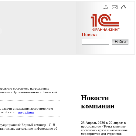
Поиск:
ерситета состоялось награждение
омпания «Промавтоматика» и Рязанский
Новости
компании
ь задачи управления ассортиментом
ничной сети.
подробнее
23 Апрель 2026 г.
22 апреля в
традиционный Единый семинар 1С. В
пространстве «Точка кипения»
огли узнать актуальную информацию об
состоялось яркое и насыщенное
мероприятие для студентов