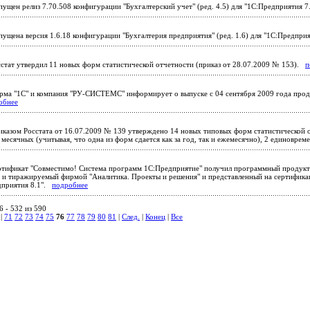
ущен релиз 7.70.508 конфигурации "Бухгалтерский учет" (ред. 4.5) для "1С:Предприятия 
ущена версия 1.6.18 конфигурации "Бухгалтерия предприятия" (ред. 1.6) для "1С:Предпри
стат утвердил 11 новых форм статистической отчетности (приказ от 28.07.2009 № 153).
п
ма "1С" и компания "РУ-СИСТЕМС" информирует о выпуске с 04 сентября 2009 года прод
обнее
казом Росстата от 16.07.2009 № 139 утверждено 14 новых типовых форм статистической о
 месячных (учитывая, что одна из форм сдается как за год, так и ежемесячно), 2 единовр
тификат "Совместимо! Система программ 1С:Предприятие" получил программный продукт
 и тиражируемый фирмой "Аналитика. Проекты и решения" и представленный на сертификац
дприятия 8.1".
подробнее
 - 532 из 590
|
71
72
73
74
75
76
77
78
79
80
81
|
След.
|
Конец
|
Все