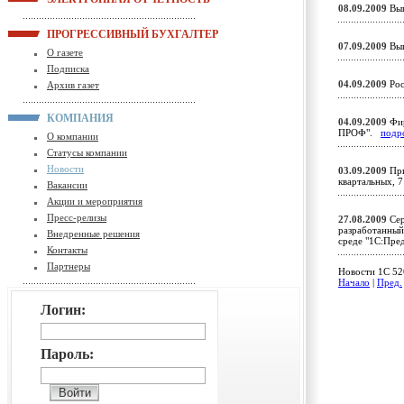
08.09.2009
Вып
ПРОГРЕССИВНЫЙ БУХГАЛТЕР
07.09.2009
Вып
О газете
Подписка
04.09.2009
Рос
Архив газет
КОМПАНИЯ
04.09.2009
Фир
ПРОФ".
подр
О компании
Статусы компании
Новости
03.09.2009
При
квартальных, 7
Вакансии
Акции и мероприятия
Пресс-релизы
27.08.2009
Сер
разработанный
Внедренные решения
среде "1С:Пре
Контакты
Партнеры
Новости 1C 526
Начало
|
Пред.
Логин:
Пароль: