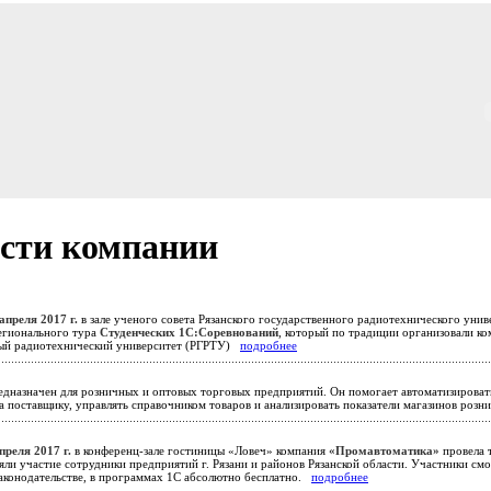
сти компании
апреля 2017 г.
в зале ученого совета Рязанского государственного радиотехнического унив
егионального тура
Студенческих 1С:Соревнований
, который по традиции организовали к
ый радиотехнический университет (РГРТУ)
подробнее
дназначен для розничных и оптовых торговых предприятий. Он помогает автоматизироват
за поставщику, управлять справочником товаров и анализировать показатели магазинов роз
преля 2017 г.
в конференц-зале гостиницы «Ловеч» компания
«Промавтоматика»
провела 
яли участие сотрудники предприятий г. Рязани и районов Рязанской области. Участники см
законодательстве, в программах 1С абсолютно бесплатно.
подробнее