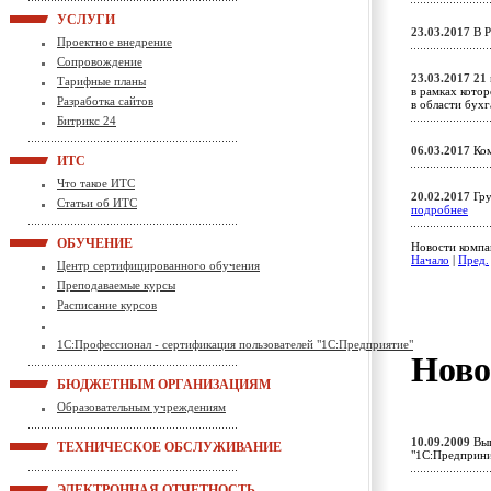
УСЛУГИ
23.03.2017
В Р
Проектное внедрение
Сопровождение
23.03.2017
21 
Тарифные планы
в рамках кото
Разработка сайтов
в области бух
Битрикс 24
06.03.2017
Ком
ИТС
Что такое ИТС
20.02.2017
Гру
Статьи об ИТС
подробнее
ОБУЧЕНИЕ
Новости компан
Начало
|
Пред.
Центр сертифицированного обучения
Преподаваемые курсы
Расписание курсов
1С:Профессионал - сертификация пользователей "1С:Предприятие"
Ново
БЮДЖЕТНЫМ ОРГАНИЗАЦИЯМ
Образовательным учреждениям
10.09.2009
Вып
ТЕХНИЧЕСКОЕ ОБСЛУЖИВАНИЕ
"1С:Предприн
ЭЛЕКТРОННАЯ ОТЧЕТНОСТЬ