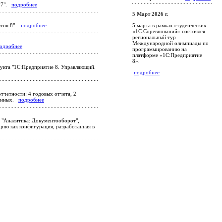
7.7".
подробнее
5 Март 2026 г.
5 марта в рамках студенческих
ятия 8".
подробнее
«1С:Соревнований» состоялся
региональный тур
Международной олимпиады по
одробнее
программированию на
платформе «1С:Предприятие
8».
укта "1С:Предприятие 8. Управляющий.
подробнее
тчетности: 4 годовых отчета, 2
еменных.
подробнее
 "Аналитика: Документооборот",
ию как конфигурация, разработанная в