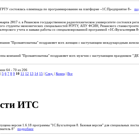
ГРТУ состоялась олимпиада по программированию на платформе «1С:Предприятие 8»
по
марта 2017 г.
в Рязанском государственном радиотехническом университете состоялся реги
рого студенты экономических специальностей РГРТУ, АПУ ФСИН, Рязанского станкостроите
галтерского учета и навыки работы со специализированной программой
«1С:Бухгалтерия 8
пания "Промавтоматика" поздравляет всех женщин с наступающим международным женс
ппа компаний "Промавтоматика" поздравляет всех мужчин с наступающим праздником
"ДЕ
ии 64 - 70 из 206
|
5
6
7
8
9
10
11
12
13
14
15
|
След.
|
Конец
|
Все
сти ИТС
ущена версия 1.6.18 программы "1С:Бухгалтерия 8. Базовая версия" для специальных поста
иматель 8"
подробнее