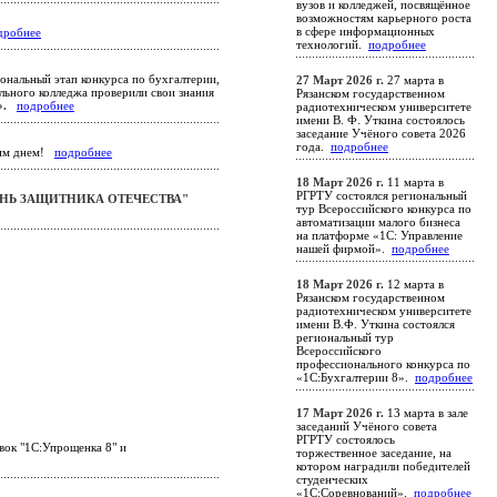
вузов и колледжей, посвящённое
возможностям карьерного роста
в сфере информационных
дробнее
технологий.
подробнее
ональный этап конкурса по бухгалтерии,
27 Март 2026 г.
27 марта в
льного колледжа проверили свои знания
Рязанском государственном
».
подробнее
радиотехническом университете
имени В. Ф. Уткина состоялось
заседание Учёного совета 2026
года.
подробнее
ким днем!
подробнее
18 Март 2026 г.
11 марта в
РГРТУ состоялся региональный
НЬ ЗАЩИТНИКА ОТЕЧЕСТВА"
тур Всероссийского конкурса по
автоматизации малого бизнеса
на платформе «1С: Управление
нашей фирмой».
подробнее
18 Март 2026 г.
12 марта в
Рязанском государственном
радиотехническом университете
имени В.Ф. Уткина состоялся
региональный тур
Всероссийского
профессионального конкурса по
«1С:Бухгалтерии 8».
подробнее
17 Март 2026 г.
13 марта в зале
заседаний Учёного совета
РГРТУ состоялось
вок "1С:Упрощенка 8" и
торжественное заседание, на
котором наградили победителей
студенческих
«1С:Соревнований».
подробнее