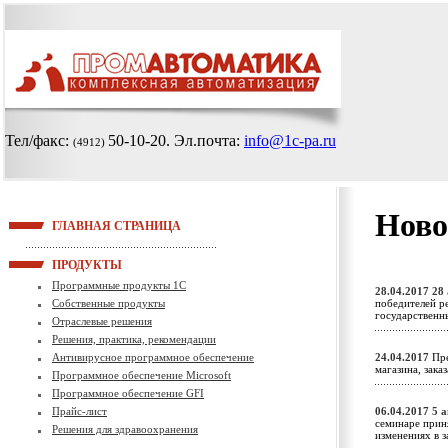
Тел/факс:
50-10-20
. Эл.почта:
info@1c-pa.ru
(4912)
Ново
ГЛАВНАЯ СТРАНИЦА
ПРОДУКТЫ
Программные продукты 1С
28.04.2017
28 
Собственные продукты
победителей р
государственн
Отраслевые решения
Решения, практика, рекомендации
Антивирусное программное обеспечение
24.04.2017
Пре
магазина, зака
Программное обеспечение Microsoft
Программное обеспечение GFI
Прайс-лист
06.04.2017
5 а
семинаре прин
Решения для здравоохранения
изменениях в 