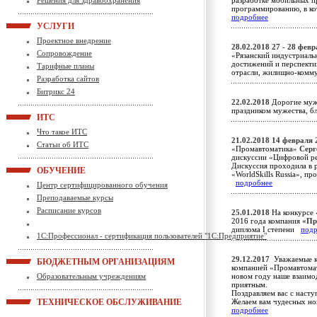
Решения для здравоохранения
разработке мобильных п
программированию, в ко
подробнее
УСЛУГИ
Проектное внедрение
28.02.2018
27 - 28 фев
Сопровождение
«Рязанский индустриаль
достижений и перспекти
Тарифные планы
отрасли, жилищно-комм
Разработка сайтов
Битрикс 24
22.02.2018
Дорогие мужч
праздником мужества, б
ИТС
Что такое ИТС
21.02.2018
14 февраля 2
Статьи об ИТС
«Промавтоматика»
Серг
дискуссии «Цифровой ре
Дискуссия проходила в 
ОБУЧЕНИЕ
«WorldSkills Russia», пр
подробнее
Центр сертифицированного обучения
Преподаваемые курсы
Расписание курсов
25.01.2018
На конкурсе 
2016 года компания
«Пр
диплома I степени
под
1С:Профессионал - сертификация пользователей "1С:Предприятие"
29.12.2017
Уважаемые ко
БЮДЖЕТНЫМ ОРГАНИЗАЦИЯМ
компанией «Промавтомати
Образовательным учреждениям
новом году наше взаимо
приятным.
Поздравляем вас с наст
ТЕХНИЧЕСКОЕ ОБСЛУЖИВАНИЕ
Желаем вам чудесных но
подробнее