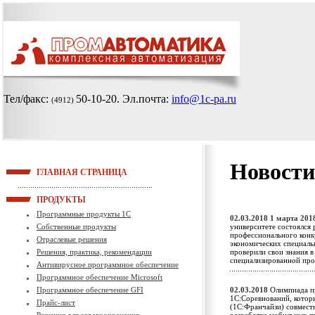
Тел/факс:
50-10-20
. Эл.почта:
info@1c-pa.ru
(4912)
Новости
ГЛАВНАЯ СТРАНИЦА
ПРОДУКТЫ
Программные продукты 1С
02.03.2018
1 марта 201
Собственные продукты
университете состоялся
профессионального конку
Отраслевые решения
экономических специаль
Решения, практика, рекомендации
проверили свои знания в
специализированной пр
Антивирусное программное обеспечение
Программное обеспечение Microsoft
Программное обеспечение GFI
02.03.2018
Олимпиада п
1С:Соревнований, котор
Прайс-лист
(1С:Франчайзи) совместн