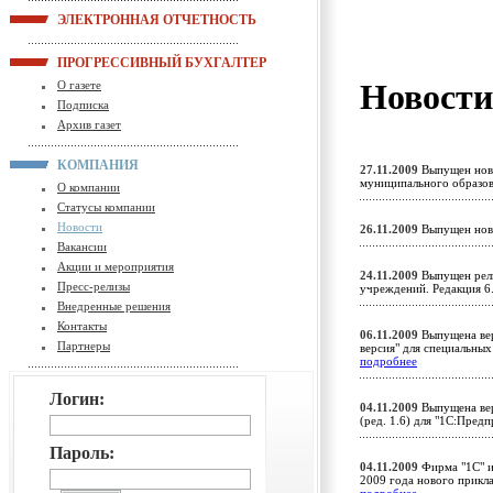
ЭЛЕКТРОННАЯ ОТЧЕТНОСТЬ
ПРОГРЕССИВНЫЙ БУХГАЛТЕР
Новост
О газете
Подписка
Архив газет
КОМПАНИЯ
27.11.2009
Выпущен новы
муниципального образов
О компании
Статусы компании
Новости
26.11.2009
Выпущен нов
Вакансии
Акции и мероприятия
24.11.2009
Выпущен рели
Пресс-релизы
учреждений. Редакция 
Внедренные решения
Контакты
06.11.2009
Выпущена вер
Партнеры
версия" для специальны
подробнее
Логин:
04.11.2009
Выпущена вер
(ред. 1.6) для "1С:Пред
Пароль:
04.11.2009
Фирма "1С" и
2009 года нового прикл