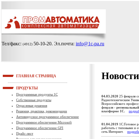
Тел/факс:
50-10-20
. Эл.почта:
info@1c-pa.ru
(4912)
Новости
ГЛАВНАЯ СТРАНИЦА
ПРОДУКТЫ
Программные продукты 1С
04.03.2020
25 февраля с
Собственные продукты
Радиотехническим Униве
Всероссийского професси
Отраслевые решения
февраля -
региональный
Решения, практика, рекомендации
платформе 1С.
подро
Антивирусное программное обеспечение
Программное обеспечение Microsoft
01.04.2019
1С:Готовое р
Программное обеспечение GFI
работать с типовыми и 
сеть Интернет.
подроб
Прайс-лист