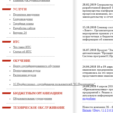
Решения для здравоохранения
28.02.2019
Специалисты 
разработанной фирмой 1
УСЛУГИ
преимущества платформы
процессов компании, не
Проектное внедрение
законодательству и отч
Сопровождение
Тарифные планы
15.10.2018
Семинар сос
Разработка сайтов
«Ловеч». Организатором
Битрикс 24
мероприятие приняло уч
хозрасчетных и бюджетн
информацию об изменени
ИТС
Что такое ИТС
16.07.2018
Продукт "Эла
Статьи об ИТС
автоматизации "Промавт
Система программ1С:П
ОБУЧЕНИЕ
Центр сертифицированного обучения
24.04.2018
18 и 19 апр
ивановских предпринима
Преподаваемые курсы
отправилась на это меро
Расписание курсов
представителями ивано
1С:Профессионал - сертификация пользователей "1С:Предприятие"
24.04.2018
4 апреля 201
«Промавтоматика»
про
предприятий г. Рязани и
БЮДЖЕТНЫМ ОРГАНИЗАЦИЯМ
актуальную информацию 
Образовательным учреждениям
подробнее
Новости компании 36 - 4
ТЕХНИЧЕСКОЕ ОБСЛУЖИВАНИЕ
Начало
|
Пред.
|
1
2
3
4
5