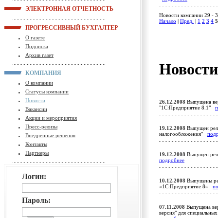
ЭЛЕКТРОННАЯ ОТЧЕТНОСТЬ
Новости компании 29 - 3
Начало
|
Пред.
|
1
2
3
4
5
ПРОГРЕССИВНЫЙ БУХГАЛТЕР
О газете
Подписка
Архив газет
Новост
КОМПАНИЯ
О компании
Статусы компании
Новости
26.12.2008
Выпущена вер
"1С:Предприятие 8.1"
п
Вакансии
Акции и мероприятия
Пресс-релизы
19.12.2008
Выпущен рели
налогообложения"
под
Внедренные решения
Контакты
Партнеры
19.12.2008
Выпущен рели
подробнее
Логин:
10.12.2008
Выпущены ре
«1С:Предприятие 8»
п
Пароль:
07.11.2008
Выпущена вер
версия" для специальны