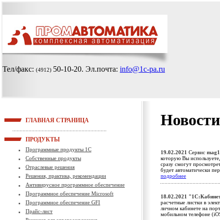
Тел/факс:
50-10-20
. Эл.почта:
info@1c-pa.ru
(4912)
Новости
ГЛАВНАЯ СТРАНИЦА
ПРОДУКТЫ
Программные продукты 1С
19.02.2021
Сервис
mag1
Собственные продукты
которую Вы используете,
сразу смогут просмотрет
Отраслевые решения
будет автоматически пе
Решения, практика, рекомендации
подробнее
Антивирусное программное обеспечение
Программное обеспечение Microsoft
18.02.2021
"1С:Кабине
Программное обеспечение GFI
расчетные листки в элек
личном кабинете на порт
Прайс-лист
мобильном телефоне (iO