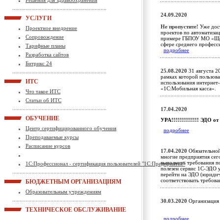
Решения для здравоохранения
24.09.2020
УСЛУГИ
Не пропустите!
Уже дост
Проектное внедрение
проектов по автоматиза
Сопровождение
примере ГБПОУ МО «Щёл
сфере среднего професс
Тарифные планы
подробнее
Разработка сайтов
Битрикс 24
25.08.2020
31 августа 20
рамках которой пользов
ИТС
использования интернет
«1С:Мобильная касса»
Что такое ИТС
Статьи об ИТС
17.04.2020
ОБУЧЕНИЕ
УРА!!!!!!!!!!!!!! ЭД
Центр сертифицированного обучения
подробнее
Преподаваемые курсы
Расписание курсов
17.04.2020
Обязательной
многие предприятия сег
выполнить требования п
1С:Профессионал - сертификация пользователей "1С:Предприятие"
полезен сервис 1С-ЭДО 
перейти на ЭДО (юридич
соответствовать требо
БЮДЖЕТНЫМ ОРГАНИЗАЦИЯМ
Образовательным учреждениям
30.03.2020
Организация 
ТЕХНИЧЕСКОЕ ОБСЛУЖИВАНИЕ
подробнее