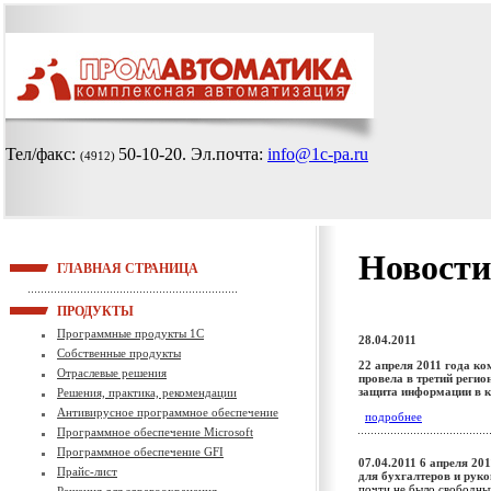
Тел/факс:
50-10-20
. Эл.почта:
info@1c-pa.ru
(4912)
Новости
ГЛАВНАЯ СТРАНИЦА
ПРОДУКТЫ
Программные продукты 1С
28.04.2011
Собственные продукты
22 апреля 2011 года к
Отраслевые решения
провела в третий реги
защита информации в 
Решения, практика, рекомендации
Антивирусное программное обеспечение
подробнее
Программное обеспечение Microsoft
Программное обеспечение GFI
07.04.2011
6 апреля 20
Прайс-лист
для бухгалтеров и рук
почти не было свободны