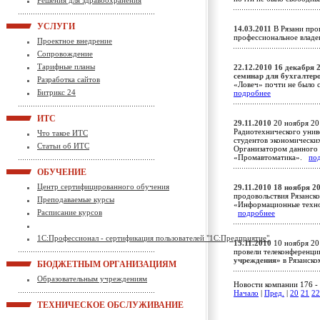
Решения для здравоохранения
УСЛУГИ
14.03.2011
В Рязани про
профессиональное влад
Проектное внедрение
Сопровождение
Тарифные планы
22.12.2010
16 декабря 
семинар для бухгалтер
Разработка сайтов
«Ловеч» почти не было 
Битрикс 24
подробнее
ИТС
29.11.2010
20 ноября 20
Радиотехнического унив
Что такое ИТС
студентов экономически
Статьи об ИТС
Организатором данного 
«Промавтоматика».
по
ОБУЧЕНИЕ
Центр сертифицированного обучения
29.11.2010
18 ноября 2
продовольствия Рязанско
Преподаваемые курсы
«Информационные технол
Расписание курсов
подробнее
1С:Профессионал - сертификация пользователей "1С:Предприятие"
15.11.2010
10 ноября 20
провели телеконференц
учреждения»
в Рязанск
БЮДЖЕТНЫМ ОРГАНИЗАЦИЯМ
Образовательным учреждениям
Новости компании 176 - 
Начало
|
Пред.
|
20
21
22
ТЕХНИЧЕСКОЕ ОБСЛУЖИВАНИЕ