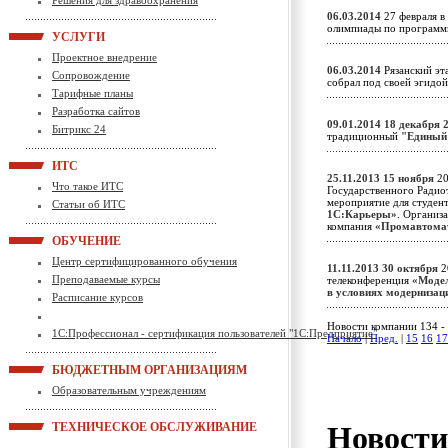
Решения для здравоохранения
06.03.2014
27 февраля в
олимпиады по программ
УСЛУГИ
Проектное внедрение
06.03.2014
Рязанский эта
Сопровождение
собрал под своей эгидо
Тарифные планы
Разработка сайтов
09.01.2014
18 декабря 
Битрикс 24
традиционный
"Единый
ИТС
25.11.2013
15 ноября
20
Что такое ИТС
Государственного Радио
мероприятие для студен
Статьи об ИТС
1С:Карьеры»
. Организ
компания
«Промавтома
ОБУЧЕНИЕ
Центр сертифицированного обучения
11.11.2013
30 октября
2
Преподаваемые курсы
телеконференция
«Модел
в условиях модерниза
Расписание курсов
Новости компании 134 - 
1С:Профессионал - сертификация пользователей "1С:Предприятие"
Начало
|
Пред.
|
15
16
17
БЮДЖЕТНЫМ ОРГАНИЗАЦИЯМ
Образовательным учреждениям
Новост
ТЕХНИЧЕСКОЕ ОБСЛУЖИВАНИЕ