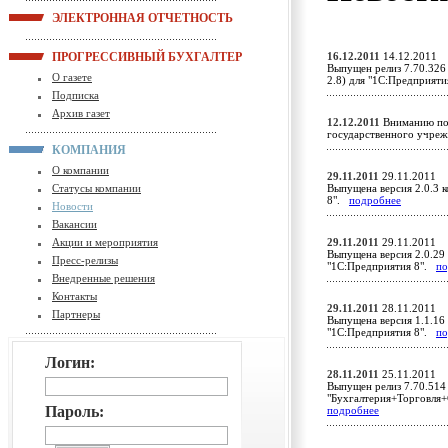
ЭЛЕКТРОННАЯ ОТЧЕТНОСТЬ
ПРОГРЕССИВНЫЙ БУХГАЛТЕР
16.12.2011
14.12.2011
Выпущен релиз 7.70.326
О газете
2.8) для "1С:Предприят
Подписка
Архив газет
12.12.2011
Вниманию пол
государственного учр
КОМПАНИЯ
О компании
29.11.2011
29.11.2011
Статусы компании
Выпущена версия 2.0.3 к
8".
подробнее
Новости
Вакансии
Акции и мероприятия
29.11.2011
29.11.2011
Выпущена версия 2.0.29 
Пресс-релизы
"1С:Предприятия 8".
по
Внедренные решения
Контакты
29.11.2011
28.11.2011
Партнеры
Выпущена версия 1.1.16 
"1С:Предприятия 8".
по
Логин:
28.11.2011
25.11.2011
Выпущен релиз 7.70.514
"Бухгалтерия+Торговля+
Пароль:
подробнее