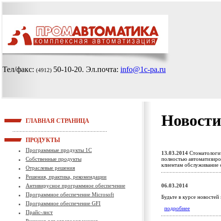
Тел/факс:
50-10-20
. Эл.почта:
info@1c-pa.ru
(4912)
Новости
ГЛАВНАЯ СТРАНИЦА
ПРОДУКТЫ
Программные продукты 1С
13.03.2014
Стоматологич
Собственные продукты
полностью автоматизиро
клиентам обслуживание
Отраслевые решения
Решения, практика, рекомендации
Антивирусное программное обеспечение
06.03.2014
Программное обеспечение Microsoft
Будьте в курсе новостей
Программное обеспечение GFI
подробнее
Прайс-лист