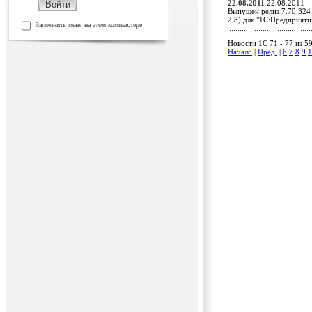
22.08.2011
22.08.2011
Выпущен релиз 7.70.324
2.8) для "1С:Предприят
Запомнить меня на этом компьютере
Новости 1C 71 - 77 из 5
Начало
|
Пред.
|
6
7
8
9
1