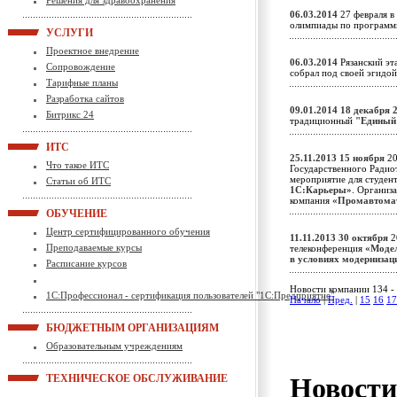
Решения для здравоохранения
06.03.2014
27 февраля в
олимпиады по программ
УСЛУГИ
Проектное внедрение
06.03.2014
Рязанский эта
Сопровождение
собрал под своей эгидо
Тарифные планы
Разработка сайтов
09.01.2014
18 декабря 
Битрикс 24
традиционный
"Единый
ИТС
25.11.2013
15 ноября
20
Что такое ИТС
Государственного Радио
мероприятие для студен
Статьи об ИТС
1С:Карьеры»
. Организ
компания
«Промавтома
ОБУЧЕНИЕ
Центр сертифицированного обучения
11.11.2013
30 октября
2
Преподаваемые курсы
телеконференция
«Модел
в условиях модерниза
Расписание курсов
Новости компании 134 - 
1С:Профессионал - сертификация пользователей "1С:Предприятие"
Начало
|
Пред.
|
15
16
17
БЮДЖЕТНЫМ ОРГАНИЗАЦИЯМ
Образовательным учреждениям
Новост
ТЕХНИЧЕСКОЕ ОБСЛУЖИВАНИЕ