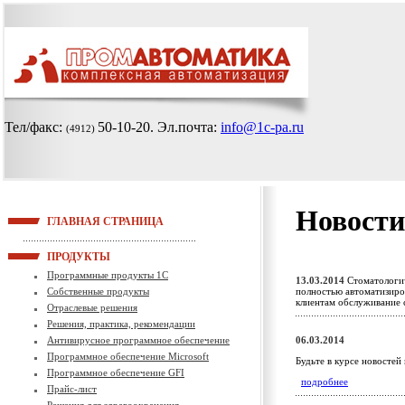
Тел/факс:
50-10-20
. Эл.почта:
info@1c-pa.ru
(4912)
Новости
ГЛАВНАЯ СТРАНИЦА
ПРОДУКТЫ
Программные продукты 1С
13.03.2014
Стоматологич
Собственные продукты
полностью автоматизиро
клиентам обслуживание
Отраслевые решения
Решения, практика, рекомендации
Антивирусное программное обеспечение
06.03.2014
Программное обеспечение Microsoft
Будьте в курсе новостей
Программное обеспечение GFI
подробнее
Прайс-лист