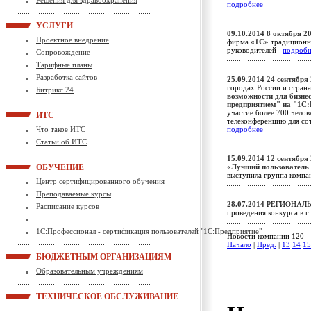
Решения для здравоохранения
подробнее
УСЛУГИ
09.10.2014
8 октября 20
Проектное внедрение
фирма
«1С»
традиционн
руководителей
подробн
Сопровождение
Тарифные планы
Разработка сайтов
25.09.2014
24 сентября 
городах России и стран
Битрикс 24
возможности для бизнес
предприятием" на "1С:
участие более 700 чело
ИТС
телеконференцию для со
Что такое ИТС
подробнее
Статьи об ИТС
15.09.2014
12 сентября 
ОБУЧЕНИЕ
«Лучший пользователь
выступила группа комп
Центр сертифицированного обучения
Преподаваемые курсы
28.07.2014
РЕГИОНАЛЬН
Расписание курсов
проведения конкурса в г.
1С:Профессионал - сертификация пользователей "1С:Предприятие"
Новости компании 120 - 
Начало
|
Пред.
|
13
14
15
БЮДЖЕТНЫМ ОРГАНИЗАЦИЯМ
Образовательным учреждениям
ТЕХНИЧЕСКОЕ ОБСЛУЖИВАНИЕ