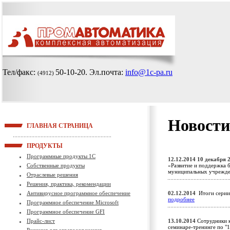
Тел/факс:
50-10-20
. Эл.почта:
info@1c-pa.ru
(4912)
Новости
ГЛАВНАЯ СТРАНИЦА
ПРОДУКТЫ
Программные продукты 1С
12.12.2014
10 декабря 2
Собственные продукты
«Развитие и поддержка 
муниципальных учреж
Отраслевые решения
Решения, практика, рекомендации
Антивирусное программное обеспечение
02.12.2014
Итоги серии
подробнее
Программное обеспечение Microsoft
Программное обеспечение GFI
Прайс-лист
13.10.2014
Сотрудники 
семинаре-тренинге по "