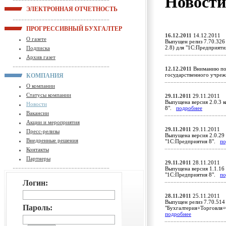
Новост
ЭЛЕКТРОННАЯ ОТЧЕТНОСТЬ
ПРОГРЕССИВНЫЙ БУХГАЛТЕР
16.12.2011
14.12.2011
О газете
Выпущен релиз 7.70.326
2.8) для "1С:Предприят
Подписка
Архив газет
12.12.2011
Вниманию пол
государственного учр
КОМПАНИЯ
О компании
Статусы компании
29.11.2011
29.11.2011
Выпущена версия 2.0.3 к
Новости
8".
подробнее
Вакансии
Акции и мероприятия
29.11.2011
29.11.2011
Пресс-релизы
Выпущена версия 2.0.29 
Внедренные решения
"1С:Предприятия 8".
по
Контакты
Партнеры
29.11.2011
28.11.2011
Выпущена версия 1.1.16 
"1С:Предприятия 8".
по
Логин:
28.11.2011
25.11.2011
Выпущен релиз 7.70.514
Пароль:
"Бухгалтерия+Торговля+
подробнее