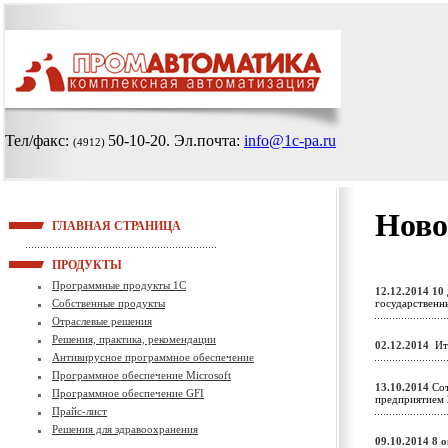
Тел/факс:
50-10-20
. Эл.почта:
info@1c-pa.ru
(4912)
Ново
ГЛАВНАЯ СТРАНИЦА
ПРОДУКТЫ
Программные продукты 1С
12.12.2014
10 
Собственные продукты
государствен
Отраслевые решения
Решения, практика, рекомендации
02.12.2014
Ито
Антивирусное программное обеспечение
Программное обеспечение Microsoft
13.10.2014
Сот
Программное обеспечение GFI
предприятием
Прайс-лист
Решения для здравоохранения
09.10.2014
8 о