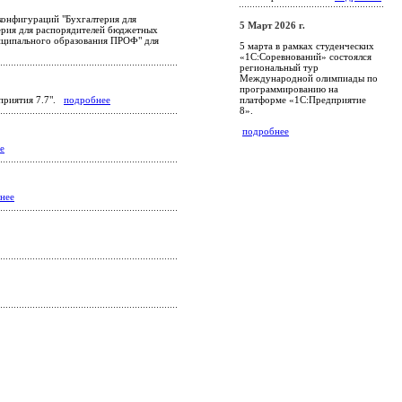
конфигураций "Бухгалтерия для
5 Март 2026 г.
лтерия для распорядителей бюджетных
униципального образования ПРОФ" для
5 марта в рамках студенческих
«1С:Соревнований» состоялся
региональный тур
Международной олимпиады по
программированию на
платформе «1С:Предприятие
дприятия 7.7".
подробнее
8».
подробнее
е
нее