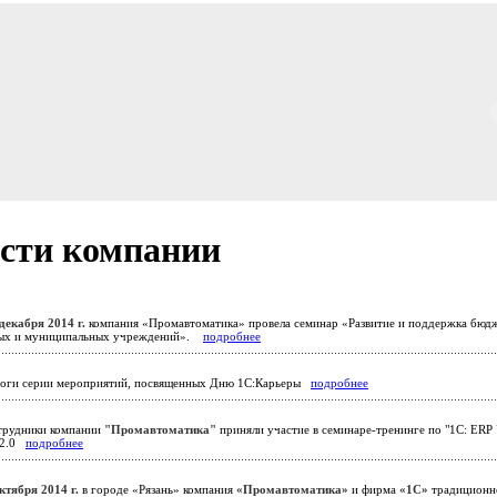
сти компании
декабря 2014 г.
компания «Промавтоматика» провела семинар «Развитие и поддержка бюд
ных и муниципальных учреждений».
подробнее
ги серии мероприятий, посвященных Дню 1С:Карьеры
подробнее
рудники компании
"Промавтоматика"
приняли участие в семинаре-тренинге по "1С: ERP
 2.0
подробнее
ктября 2014 г.
в городе «Рязань» компания
«Промавтоматика»
и фирма
«1С»
традиционн