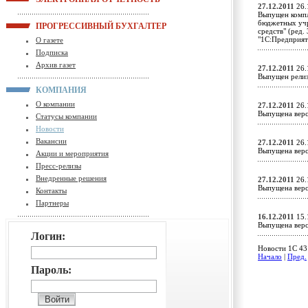
27.12.2011
26.
Выпущен компл
бюджетных учре
ПРОГРЕССИВНЫЙ БУХГАЛТЕР
средств" (ред.
"1С:Предприя
О газете
Подписка
Архив газет
27.12.2011
26.
Выпущен релиз
КОМПАНИЯ
О компании
27.12.2011
26.
Выпущена верс
Статусы компании
Новости
Вакансии
27.12.2011
26.
Выпущена верс
Акции и мероприятия
Пресс-релизы
Внедренные решения
27.12.2011
26.
Выпущена верс
Контакты
Партнеры
16.12.2011
15.
Выпущена верс
Логин:
Новости 1C 43 
Начало
|
Пред.
Пароль: