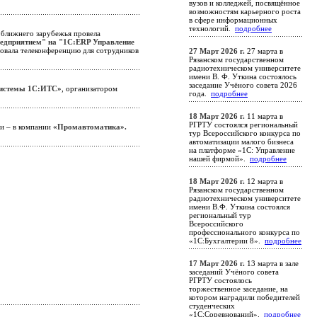
вузов и колледжей, посвящённое
возможностям карьерного роста
в сфере информационных
технологий.
подробнее
 ближнего зарубежья провела
редприятием" на "1С:ERP Управление
овала телеконференцию для сотрудников
27 Март 2026 г.
27 марта в
Рязанском государственном
радиотехническом университете
имени В. Ф. Уткина состоялось
заседание Учёного совета 2026
системы 1С:ИТС»
, организатором
года.
подробнее
18 Март 2026 г.
11 марта в
РГРТУ состоялся региональный
ни – в компании
«Промавтоматика».
тур Всероссийского конкурса по
автоматизации малого бизнеса
на платформе «1С: Управление
нашей фирмой».
подробнее
18 Март 2026 г.
12 марта в
Рязанском государственном
радиотехническом университете
имени В.Ф. Уткина состоялся
региональный тур
Всероссийского
профессионального конкурса по
«1С:Бухгалтерии 8».
подробнее
17 Март 2026 г.
13 марта в зале
заседаний Учёного совета
РГРТУ состоялось
торжественное заседание, на
котором наградили победителей
студенческих
«1С:Соревнований».
подробнее