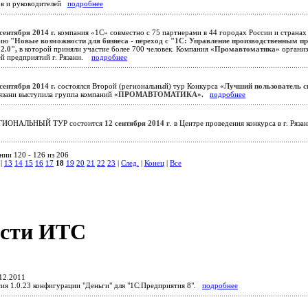
ов и руководителей
подробнее
сентября 2014 г.
компания «1С» совместно с 75 партнерами в 44 городах России и странах
цию
"Новые возможности для бизнеса - переход с "1С: Управление производственным п
2.0",
в которой приняли участие более 700 человек. Компания
«Промавтоматика»
организ
ей предприятий г. Рязани.
подробнее
сентября 2014 г.
состоялся Второй (региональный) тур Конкурса
«Лучший пользователь 
Рязани выступила группа компаний
«ПРОМАВТОМАТИКА».
подробнее
ГИОНАЛЬНЫЙ ТУР состоится
12 сентября 2014 г
. в Центре проведения конкурса в г. Ряза
нии 120 - 126 из 206
|
13
14
15
16
17
18
19
20
21
22
23
|
След.
|
Конец
|
Все
сти ИТС
12.2011
ия 1.0.23 конфигурации "Деньги" для "1С:Предприятия 8".
подробнее