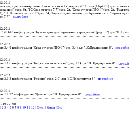
12.2011
ект форм регламентированной отчетности за IV квартал 2011 года (11q4001) для типовых 
ждений" (ред. 6), "1С:Свод отчетов 7.7" (ред. 2), "Свод отчетов ПРОФ" (ред. 2), "Бухга
 3), "1С:Воинская часть 7.7" (ред. 5), "Бюджет муниципального образования" и "Бюджет м
тия 7.7".
подробнее
12.2011
 7.70.647 конфигурации "Бухгалтерия для бюджетных учреждений" (ред. 6.2) для "1С:Пре
12.2011
ия 3.4.6 конфигурации "Свод отчетов ПРОФ" (ред. 3.4) для "1С:Предприятия 8".
подробне
12.2011
ия 1.1.6 конфигурации "Бюджетная отчетность" (ред. 1.1) для "1С:Предприятия 8".
подроб
12.2011
ия 2.0.3 конфигурации "Розница" (ред. 2.0) для "1С:Предприятия 8".
подробнее
12.2011
ия 1.0.22 конфигурации "Деньги" для "1С:Предприятия 8".
подробнее
- 49 из 590
|
2
3
4
5
6
7
8
9
10
11
12
|
След.
|
Конец
|
Все