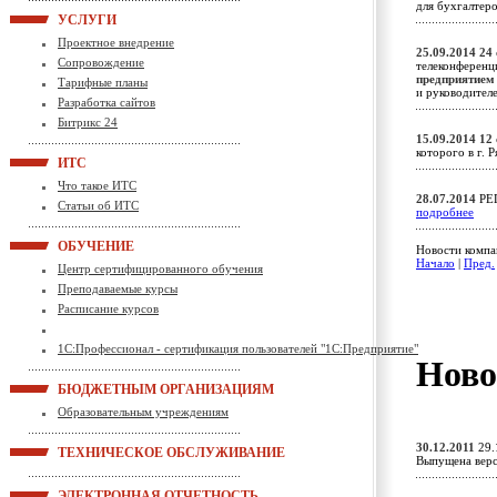
для бухгалтер
УСЛУГИ
Проектное внедрение
25.09.2014
24 
Сопровождение
телеконферен
предприятием 
Тарифные планы
и руководител
Разработка сайтов
Битрикс 24
15.09.2014
12 
которого в г. 
ИТС
Что такое ИТС
28.07.2014
РЕ
Статьи об ИТС
подробнее
ОБУЧЕНИЕ
Новости компа
Начало
|
Пред.
Центр сертифицированного обучения
Преподаваемые курсы
Расписание курсов
1С:Профессионал - сертификация пользователей "1С:Предприятие"
Ново
БЮДЖЕТНЫМ ОРГАНИЗАЦИЯМ
Образовательным учреждениям
30.12.2011
29.
ТЕХНИЧЕСКОЕ ОБСЛУЖИВАНИЕ
Выпущена верс
ЭЛЕКТРОННАЯ ОТЧЕТНОСТЬ