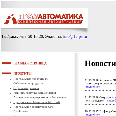
Тел/факс:
50-10-20
. Эл.почта:
info@1c-pa.ru
(4912)
Новости
ГЛАВНАЯ СТРАНИЦА
ПРОДУКТЫ
Программные продукты 1С
01.03.2016
Компания
"П
Собственные продукты
наступающим весенним 
подробнее
Отраслевые решения
Решения, практика, рекомендации
Антивирусное программное обеспечение
01.03.2016
Сотрудники к
но и на отдыхе!
подроб
Программное обеспечение Microsoft
Программное обеспечение GFI
Прайс-лист
29.12.2015
График работ
подробнее