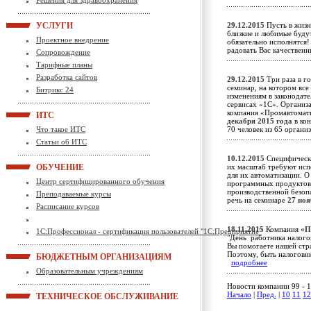
Решения для здравоохранения
УСЛУГИ
29.12.2015
Пусть в жизн
близкие и любимые будут
Проектное внедрение
обязательно исполнятся!
радовать Вас качестве
Сопровождение
Тарифные планы
Разработка сайтов
29.12.2015
Три раза в г
семинар, на котором вс
Битрикс 24
изменениям в законодате
сервисах «1С». Организа
компания «Промавтомат
ИТС
декабря 2015 года
в кон
Что такое ИТС
70 человек из 65 орган
Статьи об ИТС
10.12.2015
Специфически
ОБУЧЕНИЕ
их масштаб требуют исп
для их автоматизации. О
Центр сертифицированного обучения
программных продуктов 
производственной безоп
Преподаваемые курсы
речь на семинаре
27 ноя
Расписание курсов
18.11.2015
Компания
«П
1С:Профессионал - сертификация пользователей "1С:Предприятие"
"День работника налого
Вы помогаете нашей стра
Поэтому, быть налоговик
БЮДЖЕТНЫМ ОРГАНИЗАЦИЯМ
подробнее
Образовательным учреждениям
Новости компании 99 - 1
Начало
|
Пред.
|
10
11
12
ТЕХНИЧЕСКОЕ ОБСЛУЖИВАНИЕ