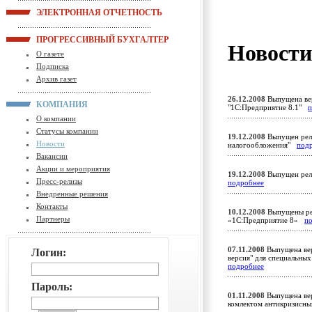
ЭЛЕКТРОННАЯ ОТЧЕТНОСТЬ
ПРОГРЕССИВНЫЙ БУХГАЛТЕР
Новост
О газете
Подписка
Архив газет
26.12.2008
Выпущена вер
КОМПАНИЯ
"1С:Предприятие 8.1"
п
О компании
Статусы компании
19.12.2008
Выпущен рели
Новости
налогообложения"
под
Вакансии
Акции и мероприятия
19.12.2008
Выпущен рели
Пресс-релизы
подробнее
Внедренные решения
Контакты
10.12.2008
Выпущены ре
Партнеры
«1С:Предприятие 8»
п
07.11.2008
Выпущена вер
Логин:
версия" для специальны
подробнее
Пароль:
01.11.2008
Выпущена вер
комлектом антикризисны