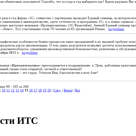
ния обязательно исполнятся! Спасибо, что из года в год выбираете нас! Будем радовать В
 раза в год фирма «1С» совместно с партнерами проводит Единый семинар, на котором вс
 изменениям в законодательстве, сдаче отчетности, в программах 1С» и о новых сервисах 
ионно выступает компания «Промавтоматика» (1С:Франчайзи). Зимний Единый семинар п
ы «Ловеч». Его участниками стали 70 человек из 65 организаций Рязани.
подробнее
цифические особенности бизнес-процессов таких предприятий и их масштаб требуют испо
родуктов для их автоматизации. О том, каких результатов позволяет достичь использован
 документооборота, управления производственной безопасностью, ремонтами и обслужива
оября 2015 г.
подробнее
пания
«Промавтоматика»
присоединяется к поздравлениям в "День работника налоговы
ашей стране стать открытой, честной и ответственной!
налоговиком – это гордо. Успехов Вам, благополучия и всех благ!
нии 99 - 105 из 206
|
10
11
12
13
14
15
16
17
18
19
20
|
След.
|
Конец
|
Все
сти ИТС