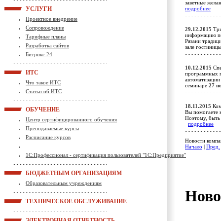
заветные жела
УСЛУГИ
подробнее
Проектное внедрение
Сопровождение
29.12.2015
Три
информацию по
Тарифные планы
Рязани традиц
Разработка сайтов
зале гостиниц
Битрикс 24
10.12.2015
Спе
ИТС
программных п
автоматизации
Что такое ИТС
семинаре
27 н
Статьи об ИТС
18.11.2015
Ком
ОБУЧЕНИЕ
Вы помогаете н
Поэтому, быть 
Центр сертифицированного обучения
подробнее
Преподаваемые курсы
Расписание курсов
Новости компа
Начало
|
Пред.
1С:Профессионал - сертификация пользователей "1С:Предприятие"
БЮДЖЕТНЫМ ОРГАНИЗАЦИЯМ
Образовательным учреждениям
Ново
ТЕХНИЧЕСКОЕ ОБСЛУЖИВАНИЕ
ЭЛЕКТРОННАЯ ОТЧЕТНОСТЬ