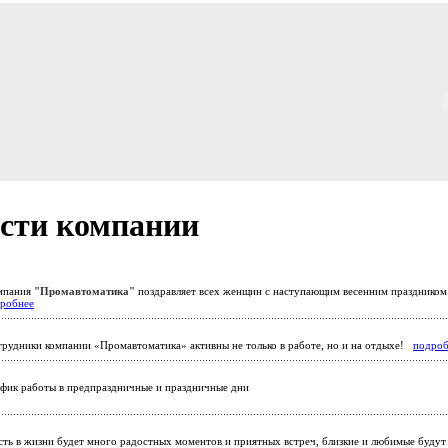
сти компании
мпания
"Промавтоматика"
поздравляет всех женщин с наступающим весенним празднико
робнее
рудники компании «Промавтоматика» активны не только в работе, но и на отдыхе!
подроб
фик работы в предпраздничные и праздничные дни
ть в жизни будет много радостных моментов и приятных встреч, близкие и любимые будут 