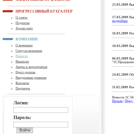
25.03.2009
Вып
ПРОГРЕССИВНЫЙ БУХГАЛТЕР
17.03.2009
Вып
О газете
подробнее
Подписка
Архив газет
16.03.2009
Нов
КОМПАНИЯ
О компании
10.03.2009
Вып
Статусы компании
Новости
06.03.2009
Вып
Вакансии
"1С:Предприн
Акции и мероприятия
Пресс-релизы
24.02.2009
Обн
Внедренные решения
Контакты
11.02.2009
Нов
Партнеры
Новости 1C 561
Начало
|
Пред.
Логин:
Пароль: