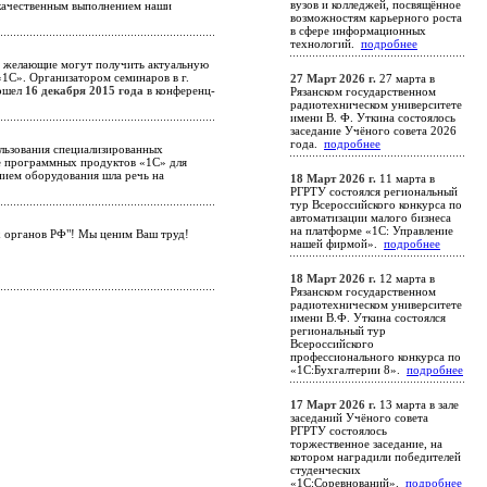
вузов и колледжей, посвящённое
ас качественным выполнением наши
возможностям карьерного роста
в сфере информационных
технологий.
подробнее
е желающие могут получить актуальную
«1С». Организатором семинаров в г.
27 Март 2026 г.
27 марта в
рошел
16 декабря 2015 года
в конференц-
Рязанском государственном
радиотехническом университете
имени В. Ф. Уткина состоялось
заседание Учёного совета 2026
года.
подробнее
льзования специализированных
ие программных продуктов «1С» для
нием оборудования шла речь на
18 Март 2026 г.
11 марта в
РГРТУ состоялся региональный
тур Всероссийского конкурса по
автоматизации малого бизнеса
на платформе «1С: Управление
х органов РФ"! Мы ценим Ваш труд!
нашей фирмой».
подробнее
18 Март 2026 г.
12 марта в
Рязанском государственном
радиотехническом университете
имени В.Ф. Уткина состоялся
региональный тур
Всероссийского
профессионального конкурса по
«1С:Бухгалтерии 8».
подробнее
17 Март 2026 г.
13 марта в зале
заседаний Учёного совета
РГРТУ состоялось
торжественное заседание, на
котором наградили победителей
студенческих
«1С:Соревнований».
подробнее