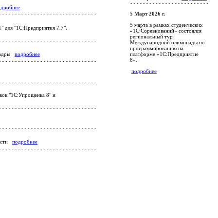
одробнее
5 Март 2026 г.
5 марта в рамках студенческих
" для "1С:Предприятия 7.7".
«1С:Соревнований» состоялся
региональный тур
Международной олимпиады по
программированию на
платформе «1С:Предприятие
 кадры
подробнее
8».
подробнее
вок "1С:Упрощенка 8" и
ности
подробнее