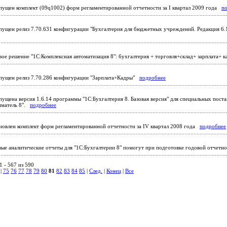
ущен комплект (09q1002) форм регламентированной отчетности за I квартал 2009 года
п
ущен релиз 7.70.631 конфигурации "Бухгалтерия для бюджетных учреждений. Редакция 6.1
ое решение "1С:Комплексная автоматизация 8": бухгалтерия + торговля+склад+ зарплата+
ущен релиз 7.70.286 конфигурации "Зарплата+Кадры"
подробнее
ущена версия 1.6.14 программы "1С:Бухгалтерия 8. Базовая версия" для специальных поста
иматель 8".
подробнее
овлен комплект форм регламентированной отчетности за IV квартал 2008 года
подробнее
ые аналитические отчеты для "1С:Бухгалтерии 8" помогут при подготовке годовой отчет
 - 567 из 590
|
75
76
77
78
79
80
81
82
83
84
85
|
След.
|
Конец
|
Все