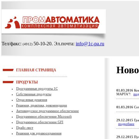
Тел/факс:
50-10-20
. Эл.почта:
info@1c-pa.ru
(4912)
Ново
ГЛАВНАЯ СТРАНИЦА
ПРОДУКТЫ
Программные продукты 1С
01.03.2016
Ко
Собственные продукты
МАРТА"!
под
Отраслевые решения
Решения, практика, рекомендации
01.03.2016
Сот
Антивирусное программное обеспечение
Программное обеспечение Microsoft
29.12.2015
Гра
Программное обеспечение GFI
подробнее
Прайс-лист
Решения для здравоохранения
29.12.2015
Пус