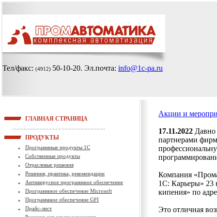
Тел/факс:
50-10-20
. Эл.почта:
info@1c-pa.ru
(4912)
Акции и меропри
ГЛАВНАЯ СТРАНИЦА
17.11.2022
Давно 
ПРОДУКТЫ
партнерами фирм
Программные продукты 1С
профессиональну
Собственные продукты
программировани
Отраслевые решения
Решения, практика, рекомендации
Компания «Прома
Антивирусное программное обеспечение
1С: Карьеры» 23 
Программное обеспечение Microsoft
кипения» по адре
Программное обеспечение GFI
Прайс-лист
Это отличная воз