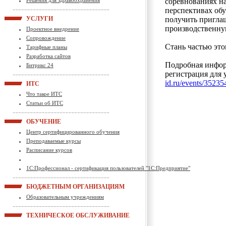
Решения для здравоохранения
соревнованиях н
перспективах обу
УСЛУГИ
получить пригла
производственну
Проектное внедрение
Сопровождение
Стань частью это
Тарифные планы
Разработка сайтов
Подробная инфор
Битрикс 24
регистрация для 
id.ru/events/35235
ИТС
Что такое ИТС
Статьи об ИТС
ОБУЧЕНИЕ
Центр сертифицированного обучения
Преподаваемые курсы
Расписание курсов
1С:Профессионал - сертификация пользователей "1С:Предприятие"
БЮДЖЕТНЫМ ОРГАНИЗАЦИЯМ
Образовательным учреждениям
ТЕХНИЧЕСКОЕ ОБСЛУЖИВАНИЕ