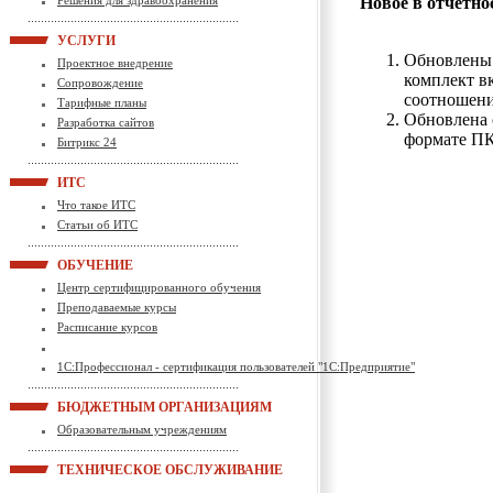
Решения для здравоохранения
Новое в отчетно
УСЛУГИ
Обновлены 
Проектное внедрение
комплект 
Сопровождение
соотношени
Тарифные планы
Обновлена 
Разработка сайтов
формате П
Битрикс 24
ИТС
Что такое ИТС
Статьи об ИТС
ОБУЧЕНИЕ
Центр сертифицированного обучения
Преподаваемые курсы
Расписание курсов
1С:Профессионал - сертификация пользователей "1С:Предприятие"
БЮДЖЕТНЫМ ОРГАНИЗАЦИЯМ
Образовательным учреждениям
ТЕХНИЧЕСКОЕ ОБСЛУЖИВАНИЕ