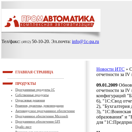
Тел/факс:
50-10-20
. Эл.почта:
info@1c-pa.ru
(4912)
Новости ИТС
» 
ГЛАВНАЯ СТРАНИЦА
отчетности за IV
ПРОДУКТЫ
09.01.2009
Обновл
Программные продукты 1С
отчетности за IV
Собственные продукты
конфигураций "Б
Отраслевые решения
6), "1С:Свод отче
Решения, практика, рекомендации
2), "Бухгалтерия
Антивирусное программное обеспечение
3), "1С:Воинская
Программное обеспечение Microsoft
образования" и 
Программное обеспечение GFI
для "1С:Предприя
Прайс-лист