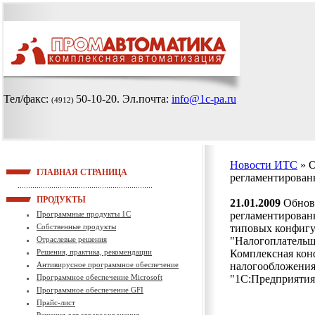
Тел/факс:
50-10-20
. Эл.почта:
info@1c-pa.ru
(4912)
Новости ИТС
» 
ГЛАВНАЯ СТРАНИЦА
регламентированн
ПРОДУКТЫ
21.01.2009
Обновл
Программные продукты 1С
регламентированн
Собственные продукты
типовых конфигу
Отраслевые решения
"Налогоплательщ
Решения, практика, рекомендации
Комплексная кон
Антивирусное программное обеспечение
налогообложения"
Программное обеспечение Microsoft
"1С:Предприятия 
Программное обеспечение GFI
Прайс-лист