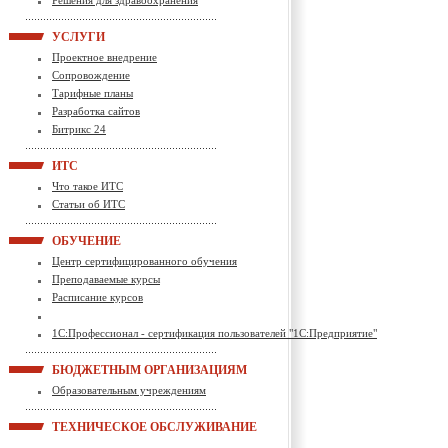
Решения для здравоохранения
УСЛУГИ
Проектное внедрение
Сопровождение
Тарифные планы
Разработка сайтов
Битрикс 24
ИТС
Что такое ИТС
Статьи об ИТС
ОБУЧЕНИЕ
Центр сертифицированного обучения
Преподаваемые курсы
Расписание курсов
1С:Профессионал - сертификация пользователей "1С:Предприятие"
БЮДЖЕТНЫМ ОРГАНИЗАЦИЯМ
Образовательным учреждениям
ТЕХНИЧЕСКОЕ ОБСЛУЖИВАНИЕ