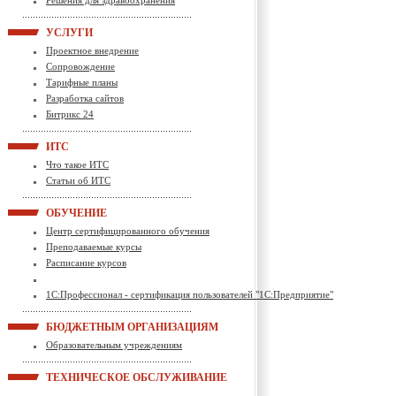
Решения для здравоохранения
УСЛУГИ
Проектное внедрение
Сопровождение
Тарифные планы
Разработка сайтов
Битрикс 24
ИТС
Что такое ИТС
Статьи об ИТС
ОБУЧЕНИЕ
Центр сертифицированного обучения
Преподаваемые курсы
Расписание курсов
1С:Профессионал - сертификация пользователей "1С:Предприятие"
БЮДЖЕТНЫМ ОРГАНИЗАЦИЯМ
Образовательным учреждениям
ТЕХНИЧЕСКОЕ ОБСЛУЖИВАНИЕ