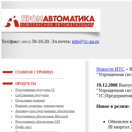
Тел/факс:
50-10-20
. Эл.почта:
info@1c-pa.ru
(4912)
Новости ИТС
» 
ГЛАВНАЯ СТРАНИЦА
"Упрощенная сис
ПРОДУКТЫ
19.12.2008
Выпуще
Программные продукты 1С
"Упрощенная сист
Собственные продукты
"1С:Предприятия 
Отраслевые решения
Решения, практика, рекомендации
Новое в релизе:
Антивирусное программное обеспечение
Программное обеспечение Microsoft
Обновлен к
Программное обеспечение GFI
III квартал 
Прайс-лист