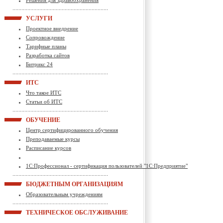
Решения для здравоохранения
УСЛУГИ
Проектное внедрение
Сопровождение
Тарифные планы
Разработка сайтов
Битрикс 24
ИТС
Что такое ИТС
Статьи об ИТС
ОБУЧЕНИЕ
Центр сертифицированного обучения
Преподаваемые курсы
Расписание курсов
1С:Профессионал - сертификация пользователей "1С:Предприятие"
БЮДЖЕТНЫМ ОРГАНИЗАЦИЯМ
Образовательным учреждениям
ТЕХНИЧЕСКОЕ ОБСЛУЖИВАНИЕ