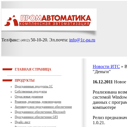
Тел/факс:
50-10-20
. Эл.почта:
info@1c-pa.ru
(4912)
Новости ИТС
» 
ГЛАВНАЯ СТРАНИЦА
"Деньги"
ПРОДУКТЫ
16.12.2011
Новое 
Программные продукты 1С
Собственные продукты
Реализована воз
Отраслевые решения
системой Window
Решения, практика, рекомендации
данных с програ
Антивирусное программное обеспечение
компьютере
Программное обеспечение Microsoft
Программное обеспечение GFI
Релиз предназнач
Прайс-лист
1.0.21.