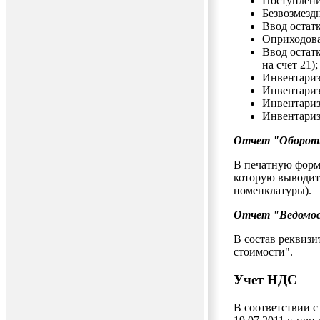
Поступлени
Безвозмезд
Ввод остат
Оприходова
Ввод остат
на счет 21);
Инвентариз
Инвентариз
Инвентариз
Инвентариз
Отчет "Оборотн
В печатную форму
которую выводитс
номенклатуры).
Отчет "Ведомо
В состав реквизи
стоимости".
Учет НДС
В соответствии 