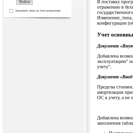
В поставку прог
отражению в бухг
Запомнить меня на этом компьютере
государственног
Изменение_типа_
конфигурации (о
Учет основны
Документ «Внут
Добавлена возмож
эксплуатацию" н
учету".
Документ «Ввод
Пределы стоимос
амортизации при
ОС к учету, а не 
Добавлена возмо
заполнения табли