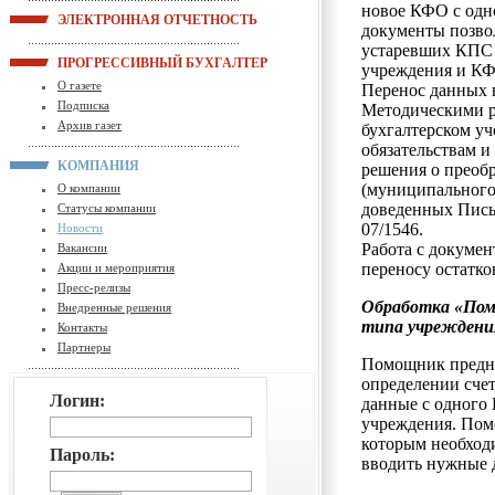
новое КФО с од
ЭЛЕКТРОННАЯ ОТЧЕТНОСТЬ
документы позво
устаревших КПС 
ПРОГРЕССИВНЫЙ БУХГАЛТЕР
учреждения и К
О газете
Перенос данных в
Подписка
Методическими р
Архив газет
бухгалтерском уч
обязательствам 
КОМПАНИЯ
решения о преоб
(муниципального
О компании
доведенных Пись
Статусы компании
07/1546.
Новости
Работа с докумен
Вакансии
переносу остатко
Акции и мероприятия
Пресс-релизы
Обработка «Пом
Внедренные решения
типа учреждени
Контакты
Партнеры
Помощник предна
определении счет
Логин:
данные с одного 
учреждения. Пом
которым необход
Пароль:
вводить нужные 