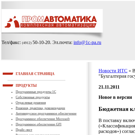
Тел/факс:
50-10-20
. Эл.почта:
info@1c-pa.ru
(4912)
Новости ИТС
» 
ГЛАВНАЯ СТРАНИЦА
"Бухгалтерия го
ПРОДУКТЫ
21.11.2011
Программные продукты 1С
Новое в версии
Собственные продукты
Отраслевые решения
Бюджетная к
Решения, практика, рекомендации
Антивирусное программное обеспечение
Программное обеспечение Microsoft
В поставку вклю
Программное обеспечение GFI
(«Классификация
Прайс-лист
расходов») согла