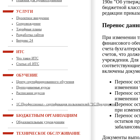
Решения для здравоохранения
190н "Об утверж
бюджетной класс
УСЛУГИ
редакции приказа
Проектное внедрение
Сопровождение
Перенос данн
Тарифные планы
Разработка сайтов
При изменении т
Битрикс 24
финансового обе
счета бухгалтерс
ИТС
счетов, что долж
Что такое ИТС
учреждения. Для 
Статьи об ИТС
соответствующие
включены докум
ОБУЧЕНИЕ
Перенос ос
Центр сертифицированного обучения
изменении 
Преподаваемые курсы
Перенос ос
Расписание курсов
изменении 
Перенос ост
1С:Профессионал - сертификация пользователей "1С:Предприятие"
при измене
Перенос ос
БЮДЖЕТНЫМ ОРГАНИЗАЦИЯМ
остатков п
Образовательным учреждениям
забалансов
ТЕХНИЧЕСКОЕ ОБСЛУЖИВАНИЕ
Документы выпол