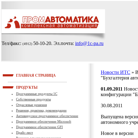
Тел/факс:
50-10-20
. Эл.почта:
info@1c-pa.ru
(4912)
Новости ИТС
» 
ГЛАВНАЯ СТРАНИЦА
"Бухгалтерия ав
ПРОДУКТЫ
01.09.2011
Новост
Программные продукты 1С
конфигурации "Б
Собственные продукты
Отраслевые решения
30.08.2011
Решения, практика, рекомендации
Антивирусное программное обеспечение
Выпущена версия
Программное обеспечение Microsoft
автономного учре
Программное обеспечение GFI
Прайс-лист
Новое в версии