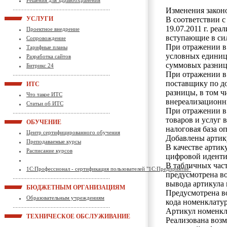
Решения для здравоохранения
Изменения закон
УСЛУГИ
В соответствии 
19.07.2011 г. ре
Проектное внедрение
вступающие в силу
Сопровождение
При отражении в 
Тарифные планы
условных единиц
Разработка сайтов
суммовых разниц
Битрикс 24
При отражении в 
поставщику по д
ИТС
разницы, в том ч
Что такое ИТС
внереализационн
Статьи об ИТС
При отражении в 
товаров и услуг 
ОБУЧЕНИЕ
налоговая база о
Центр сертифицированного обучения
Добавлены артик
Преподаваемые курсы
В качестве артик
Расписание курсов
цифровой иденти
В табличных час
1С:Профессионал - сертификация пользователей "1С:Предприятие"
предусмотрена в
вывода артикула 
БЮДЖЕТНЫМ ОРГАНИЗАЦИЯМ
Предусмотрена в
Образовательным учреждениям
кода номенклату
Артикул номенкл
ТЕХНИЧЕСКОЕ ОБСЛУЖИВАНИЕ
Реализована воз