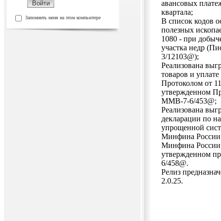
авансовых плате
квартала;
Запомнить меня на этом компьютере
В список кодов 
полезных ископае
1080 - при добыч
участка недр (Пи
3/12103@);
Реализована выгр
товаров и уплате
Протоколом от 11.
утвержденном Пр
ММВ-7-6/453@;
Реализована выгр
декларации по на
упрощенной сист
Минфина России о
Минфина России о
утвержденном пр
6/458@.
Релиз предназнач
2.0.25.