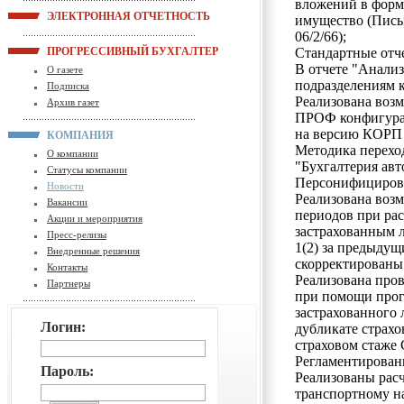
вложений в форм
ЭЛЕКТРОННАЯ ОТЧЕТНОСТЬ
имущество (Письм
06/2/66);
ПРОГРЕССИВНЫЙ БУХГАЛТЕР
Стандартные отч
В отчете "Анализ
О газете
подразделениям 
Подписка
Реализована возм
Архив газет
ПРОФ конфигурац
на версию КОРП
КОМПАНИЯ
Методика перехо
О компании
"Бухгалтерия ав
Статусы компании
Персонифициров
Новости
Реализована воз
Вакансии
периодов при ра
Акции и мероприятия
застрахованным л
Пресс-релизы
1(2) за предыдущ
Внедренные решения
скорректированы
Контакты
Реализована про
Партнеры
при помощи прог
застрахованного 
Логин:
дубликате страхо
страховом стаже
Регламентирован
Пароль:
Реализованы рас
транспортному н