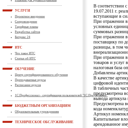
Решения для здравоохранения
В соответствии 
УСЛУГИ
19.07.2011 г. ре
вступающие в силу
Проектное внедрение
При отражении в 
Сопровождение
условных единиц
Тарифные планы
суммовых разниц
Разработка сайтов
При отражении в 
Битрикс 24
поставщику по д
разницы, в том ч
ИТС
внереализационн
Что такое ИТС
При отражении в 
Статьи об ИТС
товаров и услуг 
налоговая база о
ОБУЧЕНИЕ
Добавлены артик
Центр сертифицированного обучения
В качестве артик
Преподаваемые курсы
цифровой иденти
Расписание курсов
В табличных час
предусмотрена в
1С:Профессионал - сертификация пользователей "1С:Предприятие"
вывода артикула 
Предусмотрена в
БЮДЖЕТНЫМ ОРГАНИЗАЦИЯМ
кода номенклату
Образовательным учреждениям
Артикул номенкл
Капитальные вло
ТЕХНИЧЕСКОЕ ОБСЛУЖИВАНИЕ
арендованное им