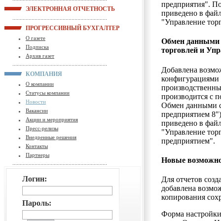
предприятия". П
ЭЛЕКТРОННАЯ ОТЧЕТНОСТЬ
приведено в фай
"Управление торг
ПРОГРЕССИВНЫЙ БУХГАЛТЕР
О газете
Обмен данными 
Подписка
торговлей и Уп
Архив газет
Добавлена возмо
КОМПАНИЯ
конфигурациями 
О компании
производственны
Статусы компании
производится с 
Новости
Обмен данными с
Вакансии
предприятием 8"
Акции и мероприятия
приведено в фай
Пресс-релизы
"Управление тор
Внедренные решения
предприятием".
Контакты
Партнеры
Новые возможно
Логин:
Для отчетов созд
добавлена возмож
копирования сохр
Пароль:
Форма настройки 