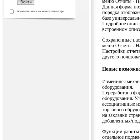
меню Отчеты - На
Данная форма поз
Запомнить меня на этом компьютере
порядка отображе
базе универсальн
Подробное описа
встроенном опис
Сохраненные нас
меню Отчеты - Н
Настройки отчета
другого пользова
Новые возможно
Изменился механ
оборудования.
Переработана фо
оборудования. У
ассоциативные и
торгового обрудо
на закладки стр
добавленных/под
Функции работы 
отдельное подме