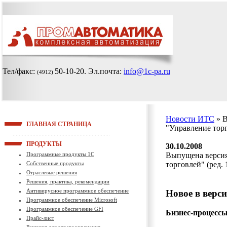
Тел/факс:
50-10-20
. Эл.почта:
info@1c-pa.ru
(4912)
Новости ИТС
» 
ГЛАВНАЯ СТРАНИЦА
"Управление тор
ПРОДУКТЫ
30.10.2008
Программные продукты 1С
Выпущена версия
Собственные продукты
торговлей" (ред. 
Отраслевые решения
Решения, практика, рекомендации
Антивирусное программное обеспечение
Новое в верси
Программное обеспечение Microsoft
Программное обеспечение GFI
Бизнес-процесс
Прайс-лист