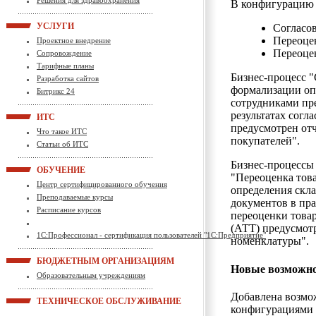
Решения для здравоохранения
В конфигурацию 
УСЛУГИ
Согласов
Переоцен
Проектное внедрение
Переоце
Сопровождение
Тарифные планы
Бизнес-процесс "
Разработка сайтов
формализации оп
Битрикс 24
сотрудниками пр
результатах согл
ИТС
предусмотрен отч
Что такое ИТС
покупателей".
Статьи об ИТС
Бизнес-процессы 
ОБУЧЕНИЕ
"Переоценка тов
Центр сертифицированного обучения
определения скл
Преподаваемые курсы
документов в пра
Расписание курсов
переоценки товар
(АТТ) предусмот
1С:Профессионал - сертификация пользователей "1С:Предприятие"
номенклатуры".
БЮДЖЕТНЫМ ОРГАНИЗАЦИЯМ
Новые возможно
Образовательным учреждениям
Добавлена возмо
ТЕХНИЧЕСКОЕ ОБСЛУЖИВАНИЕ
конфигурациями 