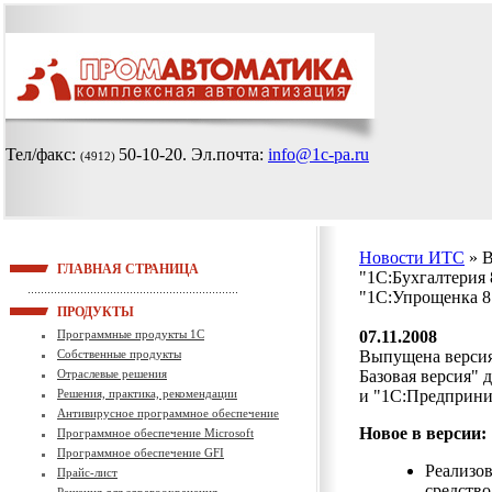
Тел/факс:
50-10-20
. Эл.почта:
info@1c-pa.ru
(4912)
Новости ИТС
» 
ГЛАВНАЯ СТРАНИЦА
"1С:Бухгалтерия 
"1С:Упрощенка 8
ПРОДУКТЫ
Программные продукты 1С
07.11.2008
Собственные продукты
Выпущена версия 
Отраслевые решения
Базовая версия" 
Решения, практика, рекомендации
и "1С:Предприни
Антивирусное программное обеспечение
Новое в версии:
Программное обеспечение Microsoft
Программное обеспечение GFI
Реализов
Прайс-лист
средств