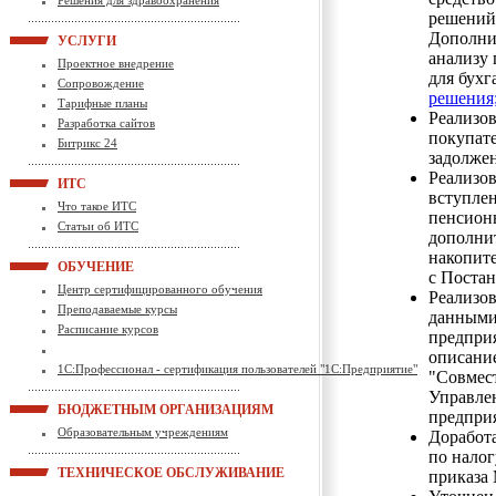
Решения для здравоохранения
решений 
Дополни
УСЛУГИ
анализу 
Проектное внедрение
для бухг
Сопровождение
решения
Тарифные планы
Реализов
Разработка сайтов
покупат
Битрикс 24
задолже
Реализов
ИТС
вступле
Что такое ИТС
пенсион
Статьи об ИТС
дополни
накопите
ОБУЧЕНИЕ
с Поста
Центр сертифицированного обучения
Реализо
Преподаваемые курсы
данными
Расписание курсов
предприя
описани
1С:Профессионал - сертификация пользователей "1С:Предприятие"
"Совмес
Управлен
БЮДЖЕТНЫМ ОРГАНИЗАЦИЯМ
предприя
Образовательным учреждениям
Доработ
по налог
ТЕХНИЧЕСКОЕ ОБСЛУЖИВАНИЕ
приказа 