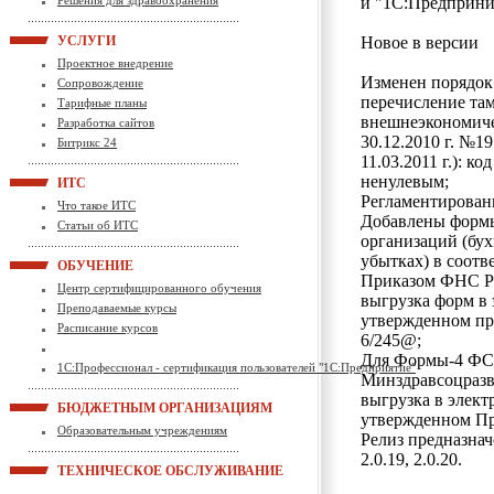
Решения для здравоохранения
и "1С:Предприни
УСЛУГИ
Новое в версии
Проектное внедрение
Изменен порядок
Сопровождение
перечисление та
Тарифные планы
внешнеэкономиче
Разработка сайтов
30.12.2010 г. №1
Битрикс 24
11.03.2011 г.): к
ненулевым;
ИТС
Регламентирован
Что такое ИТС
Добавлены формы
Статьи об ИТС
организаций (бух
убытках) в соотв
ОБУЧЕНИЕ
Приказом ФНС Ро
Центр сертифицированного обучения
выгрузка форм в 
Преподаваемые курсы
утвержденном пр
Расписание курсов
6/245@;
Для Формы-4 ФСС
1С:Профессионал - сертификация пользователей "1С:Предприятие"
Минздравсоцразви
выгрузка в элект
БЮДЖЕТНЫМ ОРГАНИЗАЦИЯМ
утвержденном Пр
Образовательным учреждениям
Релиз предназнач
2.0.19, 2.0.20.
ТЕХНИЧЕСКОЕ ОБСЛУЖИВАНИЕ