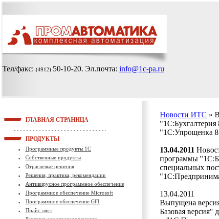
Тел/факс:
50-10-20
. Эл.почта:
info@1c-pa.ru
(4912)
Новости ИТС
» 
ГЛАВНАЯ СТРАНИЦА
"1С:Бухгалтерия 
"1С:Упрощенка 8
ПРОДУКТЫ
Программные продукты 1С
13.04.2011
Новост
Собственные продукты
программы "1С:Бу
Отраслевые решения
специальных пос
Решения, практика, рекомендации
"1С:Предпринима
Антивирусное программное обеспечение
Программное обеспечение Microsoft
13.04.2011
Программное обеспечение GFI
Выпущена версия 
Прайс-лист
Базовая версия" 