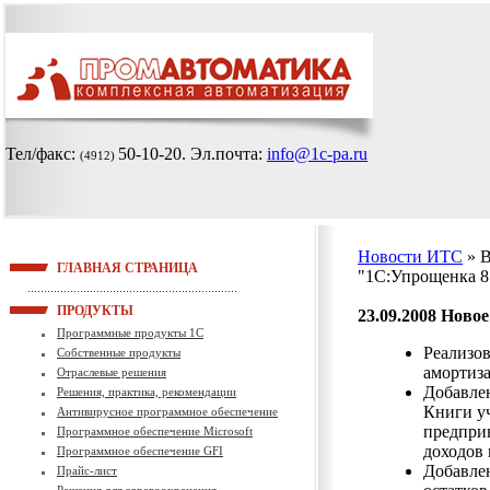
Тел/факс:
50-10-20
. Эл.почта:
info@1c-pa.ru
(4912)
Новости ИТС
» 
ГЛАВНАЯ СТРАНИЦА
"1С:Упрощенка 8
ПРОДУКТЫ
23.09.2008
Новое
Программные продукты 1С
Реализов
Собственные продукты
амортиз
Отраслевые решения
Добавле
Решения, практика, рекомендации
Книги уч
Антивирусное программное обеспечение
предпри
Программное обеспечение Microsoft
доходов 
Программное обеспечение GFI
Добавлен
Прайс-лист