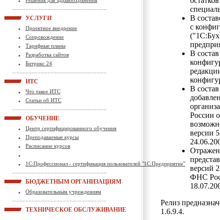
остатков
Решения для здравоохранения
специал
В состав
УСЛУГИ
с конфиг
Проектное внедрение
("1С:Бух
Сопровождение
предприя
Тарифные планы
В состав
Разработка сайтов
конфигу
Битрикс 24
редакции
конфигу
ИТС
В соста
Что такое ИТС
добавлен
Статьи об ИТС
организ
России о
ОБУЧЕНИЕ
возможно
Центр сертифицированного обучения
версии 5
Преподаваемые курсы
24.06.2
Расписание курсов
Отражен
представ
1С:Профессионал - сертификация пользователей "1С:Предприятие"
версий 2
ФНС Рос
БЮДЖЕТНЫМ ОРГАНИЗАЦИЯМ
18.07.2
Образовательным учреждениям
Релиз предназнач
ТЕХНИЧЕСКОЕ ОБСЛУЖИВАНИЕ
1.6.9.4.