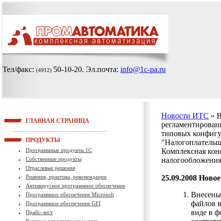
Тел/факс:
50-10-20
. Эл.почта:
info@1c-pa.ru
(4912)
Новости ИТС
» 
ГЛАВНАЯ СТРАНИЦА
регламентированн
типовых конфигу
ПРОДУКТЫ
"Налогоплательщ
Программные продукты 1С
Комплексная кон
Собственные продукты
налогообложения
Отраслевые решения
Решения, практика, рекомендации
25.09.2008
Новое
Антивирусное программное обеспечение
Внесены
Программное обеспечение Microsoft
файлов 
Программное обеспечение GFI
виде в фо
Прайс-лист