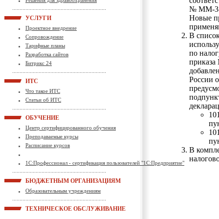
соответс
Решения для здравоохранения
№ ММ-3-
Новые п
УСЛУГИ
применяю
Проектное внедрение
В списо
Сопровождение
использу
Тарифные планы
по налог
Разработка сайтов
приказа 
Битрикс 24
добавле
России о
ИТС
предусмо
Что такое ИТС
подпункт
Статьи об ИТС
деклара
10
ОБУЧЕНИЕ
пу
Центр сертифицированного обучения
10
Преподаваемые курсы
пу
Расписание курсов
В компл
налогово
1С:Профессионал - сертификация пользователей "1С:Предприятие"
БЮДЖЕТНЫМ ОРГАНИЗАЦИЯМ
Образовательным учреждениям
ТЕХНИЧЕСКОЕ ОБСЛУЖИВАНИЕ