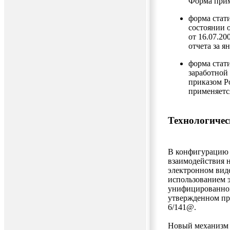
Форма приме
форма стат
состоянии 
от 16.07.20
отчета за я
форма стат
заработной
приказом Ро
применяется
Технологичес
В конфигурацию
взаимодействия 
электронном вид
использованием 
унифицированном
утвержденном пр
6/141@.
Новый механизм 