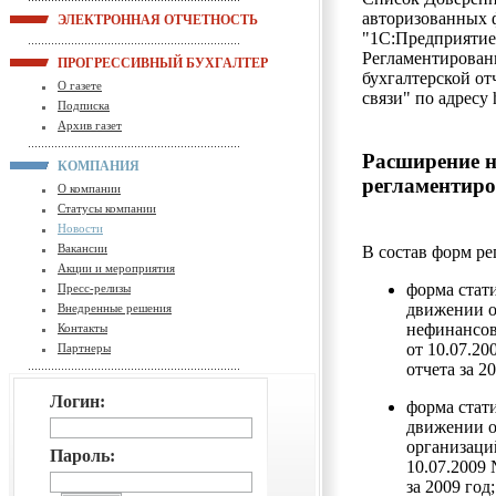
авторизованных 
ЭЛЕКТРОННАЯ ОТЧЕТНОСТЬ
"1С:Предприятие 
Регламентированн
ПРОГРЕССИВНЫЙ БУХГАЛТЕР
бухгалтерской от
О газете
связи" по адресу 
Подписка
Архив газет
Расширение 
КОМПАНИЯ
регламентиро
О компании
Статусы компании
Новости
Вакансии
В состав форм р
Акции и мероприятия
форма стат
Пресс-релизы
движении о
Внедренные решения
нефинансов
Контакты
от 10.07.20
Партнеры
отчета за 20
Логин:
форма стат
движении о
организаци
Пароль:
10.07.2009 
за 2009 год;