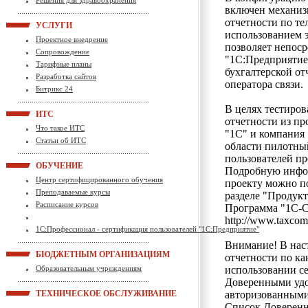
Решения для здравоохранения
включен механиз
отчетности по т
УСЛУГИ
использованием 
Проектное внедрение
позволяет непос
Сопровождение
"1С:Предприятие
Тарифные планы
бухгалтерской от
Разработка сайтов
оператора связи.
Битрикс 24
В целях тестиров
ИТС
отчетности из п
Что такое ИТС
"1С" и компания
Статьи об ИТС
области пилотны
пользователей п
ОБУЧЕНИЕ
Подробную инфор
Центр сертифицированного обучения
проекту можно по
Преподаваемые курсы
разделе "Продукт
Расписание курсов
Программа "1С-С
http://www.taxcom.
1С:Профессионал - сертификация пользователей "1С:Предприятие"
Внимание! В нас
БЮДЖЕТНЫМ ОРГАНИЗАЦИЯМ
отчетности по ка
использовании с
Образовательным учреждениям
Доверенными уд
авторизованными
ТЕХНИЧЕСКОЕ ОБСЛУЖИВАНИЕ
Список Доверенн