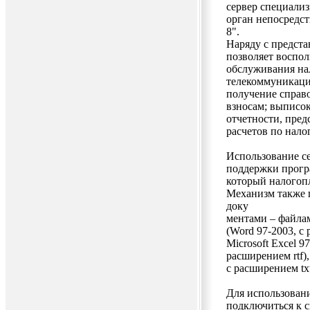
сервер специализ
орган непосредс
8".
Наряду с предст
позволяет воспо
обслуживания на
телекоммуникацио
получение справо
взносам; выписок
отчетности, пред
расчетов по налог
Использование с
поддержки прогр
который налогопл
Механизм также 
доку
ментами – файла
(Word 97-2003, с 
Microsoft Excel 9
расширением rtf)
с расширением txt
Для использован
подключиться к 