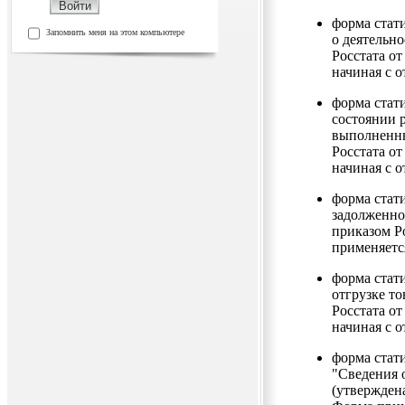
форма стат
Запомнить меня на этом компьютере
о деятельн
Росстата от
начиная с о
форма стат
состоянии 
выполненны
Росстата от
начиная с о
форма стат
задолженно
приказом Ро
применяется
форма стат
отгрузке то
Росстата от
начиная с о
форма стат
"Сведения 
(утверждена