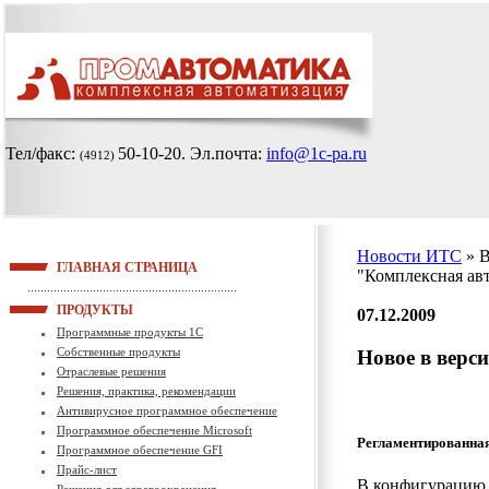
Тел/факс:
50-10-20
. Эл.почта:
info@1c-pa.ru
(4912)
Новости ИТС
» 
ГЛАВНАЯ СТРАНИЦА
"Комплексная ав
ПРОДУКТЫ
07.12.2009
Программные продукты 1С
Собственные продукты
Новое в верс
Отраслевые решения
Решения, практика, рекомендации
Антивирусное программное обеспечение
Программное обеспечение Microsoft
Регламентированная
Программное обеспечение GFI
Прайс-лист
В конфигурацию "