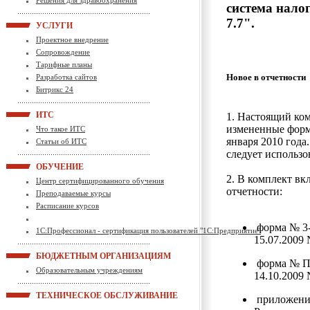
Решения для здравоохранения
система нало
7.7".
УСЛУГИ
Проектное внедрение
Сопровождение
Тарифные планы
Новое в отчетности
Разработка сайтов
Битрикс 24
ИТС
1. Настоящий ком
измененные формы
Что такое ИТС
января 2010 года
Статьи об ИТС
следует использов
ОБУЧЕНИЕ
2. В комплект в
Центр сертифицированного обучения
отчетности:
Преподаваемые курсы
Расписание курсов
форма № 3-
1С:Профессионал - сертификация пользователей "1С:Предприятие"
15.07.2009 
БЮДЖЕТНЫМ ОРГАНИЗАЦИЯМ
форма № П-
Образовательным учреждениям
14.10.2009 
ТЕХНИЧЕСКОЕ ОБСЛУЖИВАНИЕ
приложение