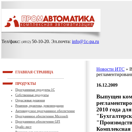
Тел/факс:
50-10-20
. Эл.почта:
info@1c-pa.ru
(4912)
Новости ИТС
» 
ГЛАВНАЯ СТРАНИЦА
регламентированн
ПРОДУКТЫ
16.12.2009
Программные продукты 1С
Собственные продукты
Выпущен ком
Отраслевые решения
регламентиро
Решения, практика, рекомендации
2010 года дл
Антивирусное программное обеспечение
"Бухгалтерск
Программное обеспечение Microsoft
"Производст
Программное обеспечение GFI
Прайс-лист
Комплексная