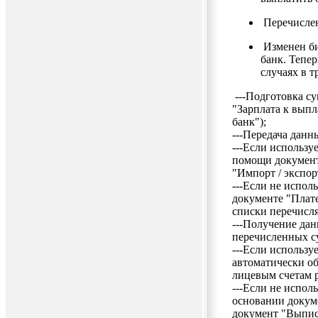
Перечислен
Изменен би
банк. Тепе
случаях в т
---Подготовка с
"Зарплата к выпл
банк");
---Передача данн
---Если использу
помощи документ
"Импорт / экспор
---Если не испол
документе "Плат
списки перечисл
---Получение дан
перечисленных 
---Если использу
автоматически об
лицевым счетам 
---Если не испол
основании докум
документ "Выписк