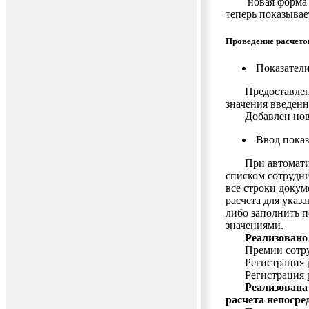
новая форма ост
теперь показывае
Проведение расчето
Показатели
Предоставлена 
значения введенн
Добавлен новый
Ввод показ
При автоматиче
списком сотрудни
все строки докум
расчета для указ
либо заполнить п
значениями.
Реализовано п
Премии сотруд
Регистрация ра
Регистрация ра
Реализована
расчета непосре