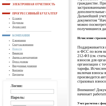
гражданстве. Пр
ЭЛЕКТРОННАЯ ОТЧЕТНОСТЬ
застрахованными 
дополнительные с
ПРОГРЕССИВНЫЙ БУХГАЛТЕР
Дальнейший учет
О газете
документом "Начи
Подписка
можно посмотрет
Архив газет
получившиеся да
КОМПАНИЯ
Исчисление страхов
О компании
Статусы компании
Поддерживается 
Новости
и ФСС по всем в
Вакансии
212-ФЗ (см. стат
Акции и мероприятия
взносов для орга
Пресс-релизы
организации с то
Внедренные решения
тарифа. Исчисле
Контакты
включая взносы в
Партнеры
производится ав
страховых взносо
Логин:
Внимание! Докум
начинает работать
Пароль:
Учет расчетов с фо