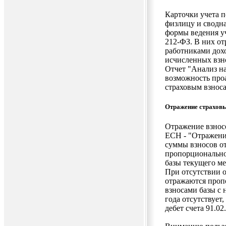
Карточки учета п
физлицу и сводна
формы ведения уч
212-ФЗ. В них о
работниками дох
исчисленных взн
Отчет "Анализ на
возможность про
страховым взноса
Отражение страховы
Отражение взносо
ЕСН - "Отражение
суммы взносов о
пропорционально
базы текущего ме
При отсутствии 
отражаются проп
взносами базы с н
года отсутствует
дебет счета 91.0