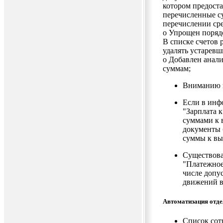
котором предост
перечисленные с
перечислении сре
o Упрощен поряд
В списке счетов 
удалять устаревш
o Добавлен анал
суммам;
Вниманию п
Если в инф
"Зарплата 
суммами к 
документы 
суммы к вы
Существова
"Платежное
числе допу
движений в
Автоматизация отде
Список сот