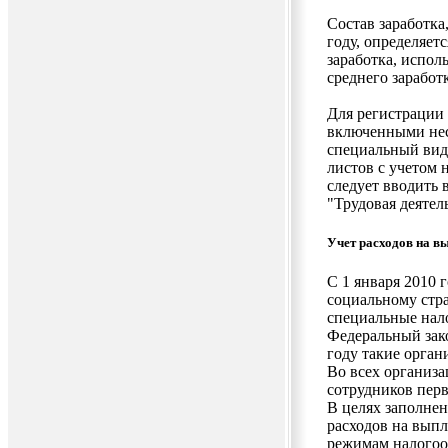
Состав заработка
году, определяет
заработка, испол
среднего заработ
Для регистрации 
включенными нес
специальный вид
листов с учетом 
следует вводить 
"Трудовая деятел
Учет расходов на в
С 1 января 2010 
социальному стр
специальные нало
Федеральный зако
году такие орга
Во всех организ
сотрудников перв
В целях заполне
расходов на выпл
режимам налогоо