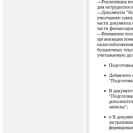
---Реализована в
дня нетрудоспосо
---Документы "Н
умолчанию самост
части документа 
части финансиро
---Вниманию пол
организация пом
налогообложения
больничных теку
учитываемую до
Подготовка
Добавлено 
"Подготовк
В документ
"Подготовк
дополнител
записка";
o В докуме
застрахова
формирован