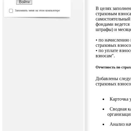
В целях заполне
Запомнить меня на этом компьютере
страховым взнос
самостоятельный 
фондами ведется 
штрафы) и месяце
• по начислению
страховых взносо
• по уплате взно
взносам".
Отчетность по стра
Добавлены следу
страховых взносо
Карточка у
Сводная ка
организаци
Анализ нач