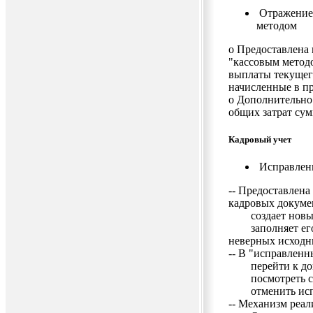
Отражение 
методом
o Предоставлена 
"кассовым методо
выплаты текущег
начисленные в п
o Дополнительно 
общих затрат с
Кадровый учет
Исправлен
-- Предоставлена
кадровых докуме
создает новый 
заполняет его и
неверных исходн
-- В "исправленн
перейти к доку
посмотреть спи
отменить испр
-- Механизм реа