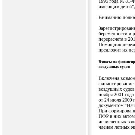
1995 года № 81-
имеющим детей", с
Вниманию пользо
Зарегистрированн
беременности и р
перерасчета в 2
Помощник перехо
предложит их пер
Взносы на финансир
воздушных судов
Включена возмож
финансирование 
воздушных судов 
ноября 2001 года
от 24 июля 2009 
документом "Нач
При формировани
ПФР в них автома
исчисленных взн
членам летных э