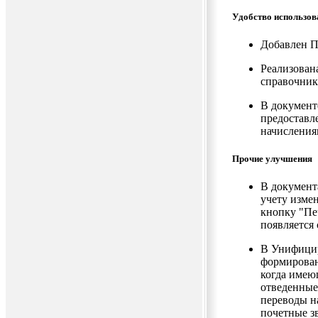
Удобство использов
Добавлен П
Реализован
справочник
В документ
предоставл
начисления
Прочие улучшения
В документ
учету изме
кнопку "Пе
появляется
В Унифицир
формирован
когда имею
отведенные 
переводы н
почетные зв