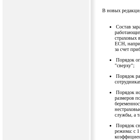
В новых редакци
Состав зар
работающим
страховых в
ЕСН, напри
за счет при
Порядок ог
"сверху";
Порядок ра
сотрудника
Порядок ис
размеров п
беременнос
нестраховы
службы, а 
Порядок с
режима: с 
коэффицие