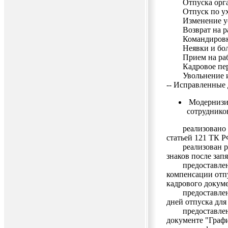
Отпуска орга
Отпуск по уход
Изменение услов
Возврат на раб
Командировки 
Неявки и болез
Прием на работ
Кадровое пере
Увольнение из
-- Исправленные
Модернизир
сотрудников
реализовано про
статьей 121 ТК Р
реализован расч
знаков после запя
предоставлена 
компенсации отп
кадрового докум
предоставлена 
дней отпуска для
предоставлена 
документе "Графи