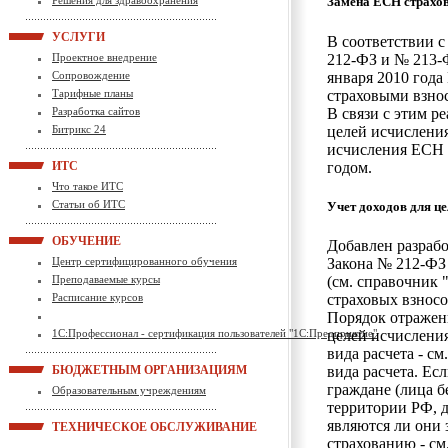
Решения для здравоохранения
Замена ЕСН страхо
УСЛУГИ
В соответствии с
212-ФЗ и № 213-Ф
Проектное внедрение
января 2010 года
Сопровождение
страховыми взн
Тарифные планы
В связи с этим р
Разработка сайтов
целей исчисления
Битрикс 24
исчисления ЕСН 
годом.
ИТС
Что такое ИТС
Статьи об ИТС
Учет доходов для ц
ОБУЧЕНИЕ
Добавлен разрабо
Закона № 212-ФЗ
Центр сертифицированного обучения
(см. справочник 
Преподаваемые курсы
страховых взносо
Расписание курсов
Порядок отражен
целей исчисления
1С:Профессионал - сертификация пользователей "1С:Предприятие"
вида расчета - с
вида расчета. Ес
БЮДЖЕТНЫМ ОРГАНИЗАЦИЯМ
граждане (лица б
Образовательным учреждениям
территории РФ, д
являются ли они
ТЕХНИЧЕСКОЕ ОБСЛУЖИВАНИЕ
страхованию - см