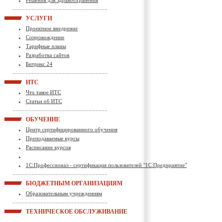
Решения для здравоохранения
УСЛУГИ
Проектное внедрение
Сопровождение
Тарифные планы
Разработка сайтов
Битрикс 24
ИТС
Что такое ИТС
Статьи об ИТС
ОБУЧЕНИЕ
Центр сертифицированного обучения
Преподаваемые курсы
Расписание курсов
1С:Профессионал - сертификация пользователей "1С:Предприятие"
БЮДЖЕТНЫМ ОРГАНИЗАЦИЯМ
Образовательным учреждениям
ТЕХНИЧЕСКОЕ ОБСЛУЖИВАНИЕ