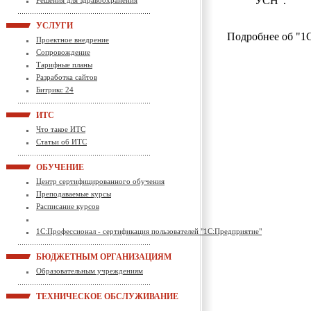
УСН".
Решения для здравоохранения
УСЛУГИ
Подробнее об "1
Проектное внедрение
Сопровождение
Тарифные планы
Разработка сайтов
Битрикс 24
ИТС
Что такое ИТС
Статьи об ИТС
ОБУЧЕНИЕ
Центр сертифицированного обучения
Преподаваемые курсы
Расписание курсов
1С:Профессионал - сертификация пользователей "1С:Предприятие"
БЮДЖЕТНЫМ ОРГАНИЗАЦИЯМ
Образовательным учреждениям
ТЕХНИЧЕСКОЕ ОБСЛУЖИВАНИЕ