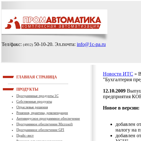
Тел/факс:
50-10-20
. Эл.почта:
info@1c-pa.ru
(4912)
Новости ИТС
» 
ГЛАВНАЯ СТРАНИЦА
"Бухгалтерия пр
ПРОДУКТЫ
12.10.2009
Выпуще
Программные продукты 1С
предприятия КОРП
Собственные продукты
Отраслевые решения
Новое в версии:
Решения, практика, рекомендации
Антивирусное программное обеспечение
добавлен о
Программное обеспечение Microsoft
налогу на 
Программное обеспечение GFI
добавлен о
Прайс-лист