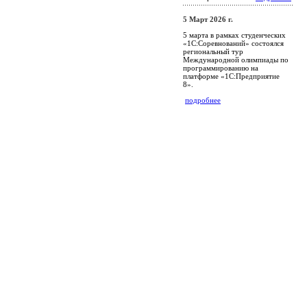
5 Март 2026 г.
5 марта в рамках студенческих
«1С:Соревнований» состоялся
региональный тур
Международной олимпиады по
программированию на
платформе «1С:Предприятие
8».
подробнее