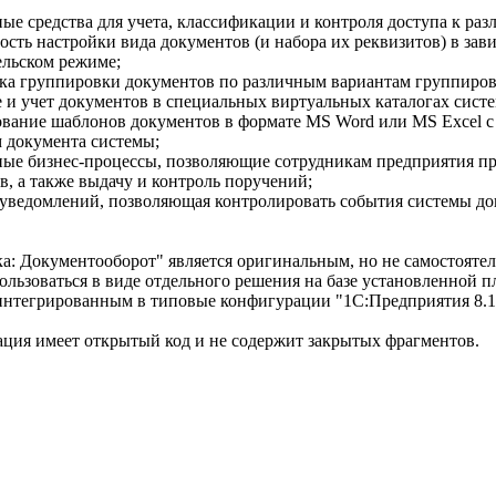
ные средства для учета, классификации и контроля доступа к ра
ость настройки вида документов (и набора их реквизитов) в зави
ельском режиме;
ка группировки документов по различным вариантам группиров
е и учет документов в специальных виртуальных каталогах сист
ование шаблонов документов в формате MS Word или MS Excel с
 документа системы;
ные бизнес-процессы, позволяющие сотрудникам предприятия пр
в, а также выдачу и контроль поручений;
 уведомлений, позволяющая контролировать события системы до
а: Документооборот" является оригинальным, но не самостоят
ользоваться в виде отдельного решения на базе установленной 
интегрированным в типовые конфигурации "1С:Предприятия 8.1
ция имеет открытый код и не содержит закрытых фрагментов.