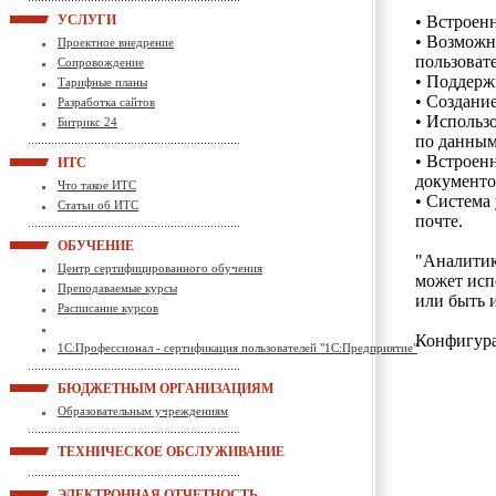
УСЛУГИ
• Встроен
• Возможн
Проектное внедрение
пользоват
Сопровождение
• Поддерж
Тарифные планы
• Создани
Разработка сайтов
• Использ
Битрикс 24
по данным
• Встроен
ИТС
документо
Что такое ИТС
• Система
Статьи об ИТС
почте.
ОБУЧЕНИЕ
"Аналитик
Центр сертифицированного обучения
может исп
Преподаваемые курсы
или быть 
Расписание курсов
Конфигура
1С:Профессионал - сертификация пользователей "1С:Предприятие"
БЮДЖЕТНЫМ ОРГАНИЗАЦИЯМ
Образовательным учреждениям
ТЕХНИЧЕСКОЕ ОБСЛУЖИВАНИЕ
ЭЛЕКТРОННАЯ ОТЧЕТНОСТЬ