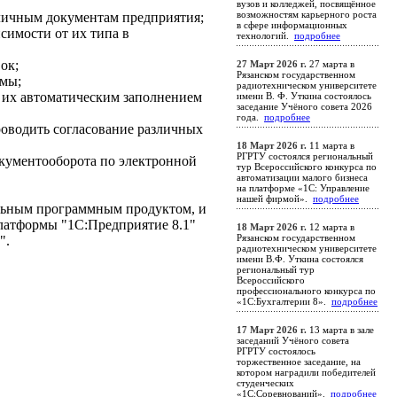
вузов и колледжей, посвящённое
возможностям карьерного роста
зличным документам предприятия;
в сфере информационных
симости от их типа в
технологий.
подробнее
ок;
27 Март 2026 г.
27 марта в
Рязанском государственном
емы;
радиотехническом университете
 их автоматическим заполнением
имени В. Ф. Уткина состоялось
заседание Учёного совета 2026
года.
подробнее
оводить согласование различных
18 Март 2026 г.
11 марта в
РГРТУ состоялся региональный
кументооборота по электронной
тур Всероссийского конкурса по
автоматизации малого бизнеса
на платформе «1С: Управление
нашей фирмой».
подробнее
ельным программным продуктом, и
платформы "1С:Предприятие 8.1"
18 Март 2026 г.
12 марта в
Рязанском государственном
".
радиотехническом университете
имени В.Ф. Уткина состоялся
региональный тур
Всероссийского
профессионального конкурса по
«1С:Бухгалтерии 8».
подробнее
17 Март 2026 г.
13 марта в зале
заседаний Учёного совета
РГРТУ состоялось
торжественное заседание, на
котором наградили победителей
студенческих
«1С:Соревнований».
подробнее