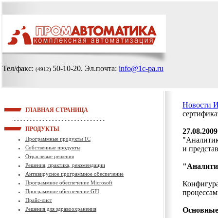
Тел/факс:
50-10-20
. Эл.почта:
info@1c-pa.ru
(4912)
Новости 
ГЛАВНАЯ СТРАНИЦА
сертифика
ПРОДУКТЫ
27.08.2009
Программные продукты 1С
"Аналитик
Собственные продукты
и предста
Отраслевые решения
Решения, практика, рекомендации
"Аналити
Антивирусное программное обеспечение
Программное обеспечение Microsoft
Конфигура
Программное обеспечение GFI
процессам
Прайс-лист
Решения для здравоохранения
Основные