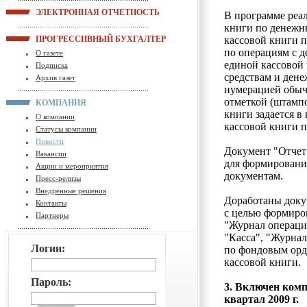
ЭЛЕКТРОННАЯ ОТЧЕТНОСТЬ
В программе реал
книги по денежн
ПРОГРЕССИВНЫЙ БУХГАЛТЕР
кассовой книги 
по операциям с 
О газете
единой кассовой
Подписка
средствам и ден
Архив газет
нумерацией обыч
отметкой (штамп
КОМПАНИЯ
книги задается в
О компании
кассовой книги п
Статусы компании
Новости
Документ "Отчет
Вакансии
для формировани
Акции и мероприятия
документам.
Пресс-релизы
Внедренные решения
Доработаны докум
Контакты
с целью формиро
Партнеры
"Журнал операций
"Касса", "Журна
Логин:
по фондовым орд
кассовой книги.
Пароль:
3. Включен комп
квартал 2009 г.