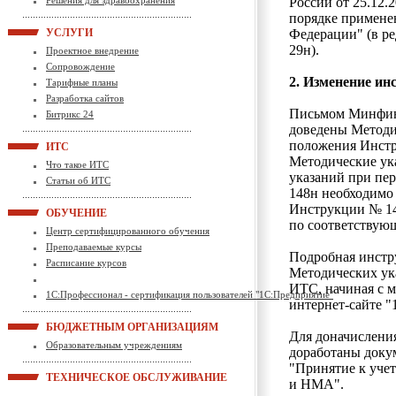
Решения для здравоохранения
России от 25.12.
порядке примене
УСЛУГИ
Федерации" (в ре
29н).
Проектное внедрение
Сопровождение
2. Изменение ин
Тарифные планы
Разработка сайтов
Письмом Минфина
Битрикс 24
доведены Методи
положения Инстр
ИТС
Методические ук
Что такое ИТС
указаний при пе
Статьи об ИТС
148н необходимо
Инструкции № 14
ОБУЧЕНИЕ
по соответствую
Центр сертифицированного обучения
Преподаваемые курсы
Подробная инстр
Расписание курсов
Методических ук
ИТС, начиная с м
1С:Профессионал - сертификация пользователей "1С:Предприятие"
интернет-сайте "
БЮДЖЕТНЫМ ОРГАНИЗАЦИЯМ
Для доначислени
Образовательным учреждениям
доработаны доку
"Принятие к уче
ТЕХНИЧЕСКОЕ ОБСЛУЖИВАНИЕ
и НМА".