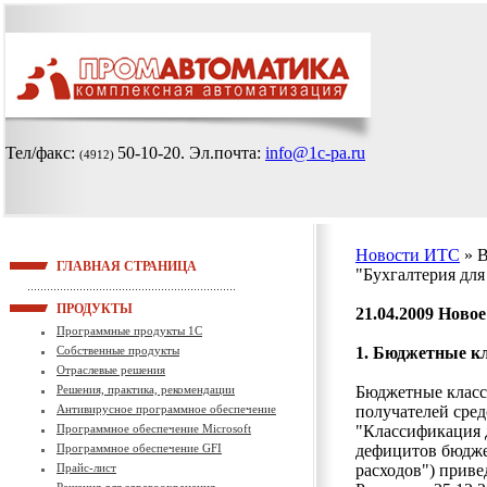
Тел/факс:
50-10-20
. Эл.почта:
info@1c-pa.ru
(4912)
Новости ИТС
» 
ГЛАВНАЯ СТРАНИЦА
"Бухгалтерия дл
ПРОДУКТЫ
21.04.2009
Новое
Программные продукты 1С
Собственные продукты
1. Бюджетные кл
Отраслевые решения
Решения, практика, рекомендации
Бюджетные класс
Антивирусное программное обеспечение
получателей сред
Программное обеспечение Microsoft
"Классификация 
Программное обеспечение GFI
дефицитов бюдже
Прайс-лист
расходов") прив