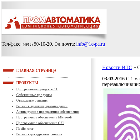
Тел/факс:
50-10-20
. Эл.почта:
info@1c-pa.ru
(4912)
Новости ИТС
» 
ГЛАВНАЯ СТРАНИЦА
03.03.2016
С 1 ма
ПРОДУКТЫ
перезаключивших
Программные продукты 1С
Собственные продукты
Отраслевые решения
Решения, практика, рекомендации
Антивирусное программное обеспечение
Программное обеспечение Microsoft
Программное обеспечение GFI
Прайс-лист
Решения для здравоохранения