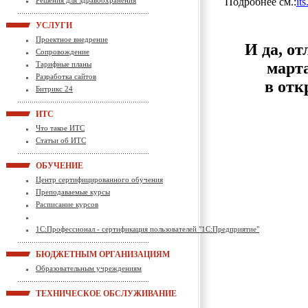
Решения для здравоохранения
Подробнее см.:
it
УСЛУГИ
Проектное внедрение
И да, от
Сопровождение
март
Тарифные планы
Разработка сайтов
в отк
Битрикс 24
ИТС
Что такое ИТС
Статьи об ИТС
ОБУЧЕНИЕ
Центр сертифицированного обучения
Преподаваемые курсы
Расписание курсов
1С:Профессионал - сертификация пользователей "1С:Предприятие"
БЮДЖЕТНЫМ ОРГАНИЗАЦИЯМ
Образовательным учреждениям
ТЕХНИЧЕСКОЕ ОБСЛУЖИВАНИЕ