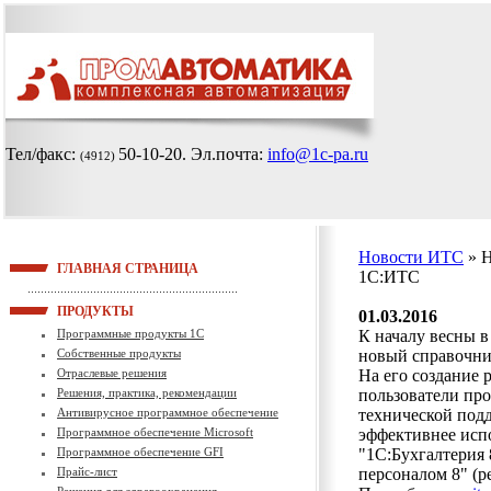
Тел/факс:
50-10-20
. Эл.почта:
info@1c-pa.ru
(4912)
Новости ИТС
» 
ГЛАВНАЯ СТРАНИЦА
1С:ИТС
ПРОДУКТЫ
01.03.2016
Программные продукты 1С
К началу весны 
Собственные продукты
новый справочни
Отраслевые решения
На его создание 
Решения, практика, рекомендации
пользователи пр
Антивирусное программное обеспечение
технической под
Программное обеспечение Microsoft
эффективнее исп
Программное обеспечение GFI
"1С:Бухгалтерия 8
Прайс-лист
персоналом 8" (ре