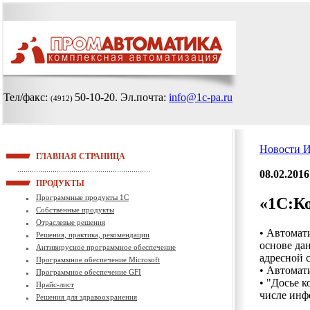
Тел/факс:
50-10-20
. Эл.почта:
info@1c-pa.ru
(4912)
Новости 
ГЛАВНАЯ СТРАНИЦА
08.02.2016
ПРОДУКТЫ
Программные продукты 1С
«1С:К
Собственные продукты
Отраслевые решения
• Автомат
Решения, практика, рекомендации
основе да
Антивирусное программное обеспечение
адресной 
Программное обеспечение Microsoft
• Автомат
Программное обеспечение GFI
• "Досье 
Прайс-лист
числе инф
Решения для здравоохранения