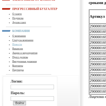
сроками д
ПРОГРЕССИВНЫЙ БУХГАЛТЕР
О газете
Артикул
Подписка
Архив газет
29000016
КОМПАНИЯ
29000016
О компании
29000016
Статусы компании
29000016
Новости
29000016
Вакансии
29000016
Акции и мероприятия
Пресс-релизы
29000016
Внедренные решения
29000016
Контакты
29000016
Партнеры
29000016
29000016
Логин:
29000016
29000016
Пароль:
Лицензии 