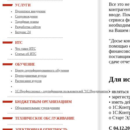
Все это н
УСЛУГИ
контраген
Проектное внедрение
вводе. По
Сопровождение
сервиса ф
Тарифные планы
необходим
Разработка сайтов
на Вашем 
Битрикс 24
"Досье ко
ИТС
помощью с
Что такое ИТС
финансово
Статьи об ИТС
поставщик
сдаче отч
ОБУЧЕНИЕ
Центр сертифицированного обучения
Преподаваемые курсы
Для ис
Расписание курсов
• являтьс
1С:Профессионал - сертификация пользователей "1С:Предприятие"
• зарегис
• иметь д
БЮДЖЕТНЫМ ОРГАНИЗАЦИЯМ
o 1С:Конт
Образовательным учреждениям
o 1С:Конт
o Старт Э
ТЕХНИЧЕСКОЕ ОБСЛУЖИВАНИЕ
С 04.12.
ЭЛЕКТРОННАЯ ОТЧЕТНОСТЬ