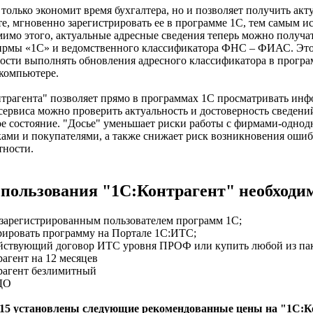
е только экономит время бухгалтера, но и позволяет получить а
те, мгновенно зарегистрировать ее в программе 1С, тем самым
мимо этого, актуальные адресные сведения теперь можно получа
ирмы «1С» и ведомственного классификатора ФНС – ФИАС. Это п
ости выполнять обновления адресного классификатора в програм
компьютере.
нтрагента" позволяет прямо в программах 1С просматривать ин
ервиса можно проверить актуальность и достоверность сведений
е состояние. "Досье" уменьшает риски работы с фирмами-одно
ами и покупателями, а также снижает риск возникновения ошиб
етности.
пользования "1С:Контрагент" необходи
я зарегистрированным пользователем программ 1С;
трировать программу на Портале 1С:ИТС;
ействующий договор ИТС уровня ПРОФ или купить любой из пак
рагент на 12 месяцев
рагент безлимитный
ДО
2015 установлены следующие рекомендованные цены на "1С:К