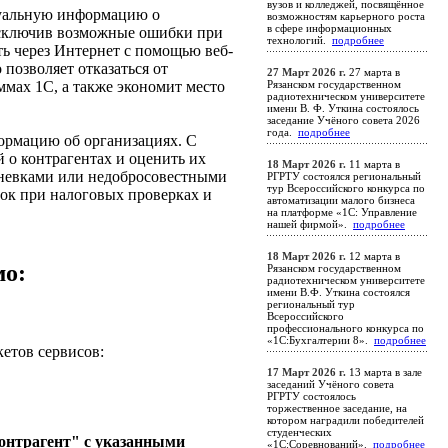
вузов и колледжей, посвящённое
ктуальную информацию о
возможностям карьерного роста
в сфере информационных
 исключив возможные ошибки при
технологий.
подробнее
ть через Интернет с помощью веб-
озволяет отказаться от
27 Март 2026 г.
27 марта в
мах 1С, а также экономит место
Рязанском государственном
радиотехническом университете
имени В. Ф. Уткина состоялось
заседание Учёного совета 2026
года.
подробнее
формацию об организациях. С
 о контрагентах и оценить их
18 Март 2026 г.
11 марта в
дневками или недобросовестными
РГРТУ состоялся региональный
тур Всероссийского конкурса по
ок при налоговых проверках и
автоматизации малого бизнеса
на платформе «1С: Управление
нашей фирмой».
подробнее
18 Март 2026 г.
12 марта в
мо:
Рязанском государственном
радиотехническом университете
имени В.Ф. Уткина состоялся
региональный тур
Всероссийского
профессионального конкурса по
«1С:Бухгалтерии 8».
подробнее
етов сервисов:
17 Март 2026 г.
13 марта в зале
заседаний Учёного совета
РГРТУ состоялось
торжественное заседание, на
котором наградили победителей
студенческих
онтрагент" с указанными
«1С:Соревнований».
подробнее