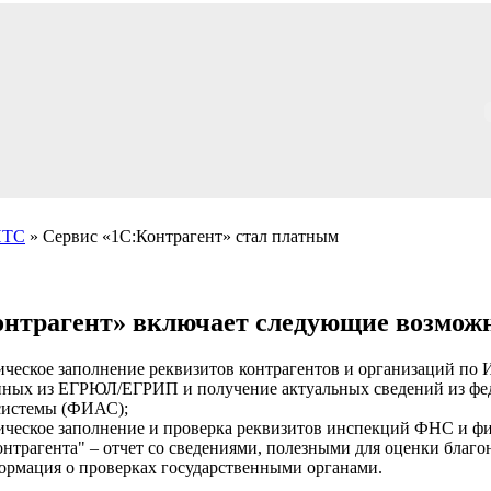
ИТС
» Сервис «1С:Контрагент» стал платным
онтрагент» включает следующие возмож
ическое заполнение реквизитов контрагентов и организаций п
нных из ЕГРЮЛ/ЕГРИП и получение актуальных сведений из ф
системы (ФИАС);
ическое заполнение и проверка реквизитов инспекций ФНС и 
контрагента" – отчет со сведениями, полезными для оценки благо
ормация о проверках государственными органами.