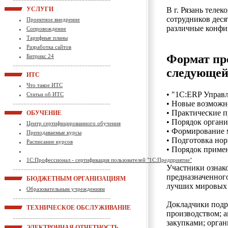
УСЛУГИ
В г. Рязань теле
сотрудников деся
Проектное внедрение
различные конфи
Сопровождение
Тарифные планы
Разработка сайтов
Формат пр
Битрикс 24
следующей
ИТС
Что такое ИТС
• "1С:ERP Управл
Статьи об ИТС
• Новые возможн
• Практические 
ОБУЧЕНИЕ
• Порядок орган
Центр сертифицированного обучения
• Формирование 
Преподаваемые курсы
• Подготовка но
Расписание курсов
• Порядок приме
1С:Профессионал - сертификация пользователей "1С:Предприятие"
Участники ознак
предназначенног
БЮДЖЕТНЫМ ОРГАНИЗАЦИЯМ
лучших мировых 
Образовательным учреждениям
Докладчики подр
ТЕХНИЧЕСКОЕ ОБСЛУЖИВАНИЕ
производством; а
закупками; орган
ЭЛЕКТРОННАЯ ОТЧЕТНОСТЬ