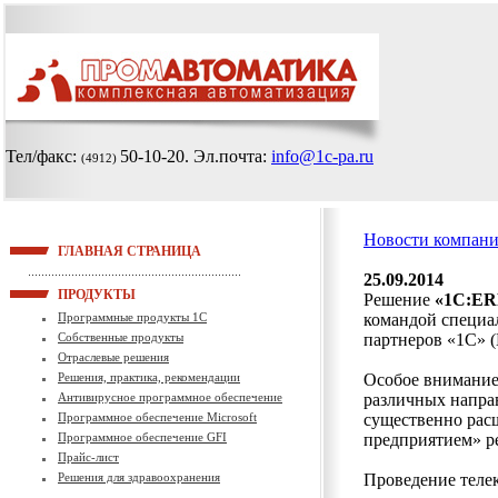
Тел/факс:
50-10-20
. Эл.почта:
info@1c-pa.ru
(4912)
Новости компан
ГЛАВНАЯ СТРАНИЦА
25.09.2014
ПРОДУКТЫ
Решение
«1С:ER
Программные продукты 1С
командой специа
Собственные продукты
партнеров «1С» 
Отраслевые решения
Решения, практика, рекомендации
Особое внимание
Антивирусное программное обеспечение
различных напра
Программное обеспечение Microsoft
существенно рас
Программное обеспечение GFI
предприятием» ре
Прайс-лист
Решения для здравоохранения
Проведение теле