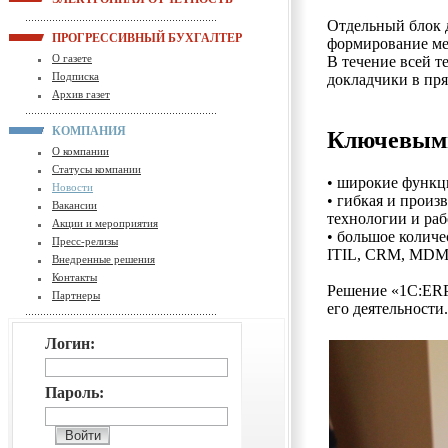
Отдельный блок 
ПРОГРЕССИВНЫЙ БУХГАЛТЕР
формирование ме
О газете
В течение всей т
Подписка
докладчики в пр
Архив газет
КОМПАНИЯ
Ключевыми
О компании
Статусы компании
• широкие функц
Новости
• гибкая и произ
Вакансии
технологии и раб
Акции и мероприятия
• большое колич
Пресс-релизы
ITIL, CRM, MDM
Внедренные решения
Контакты
Решение «1С:ERP
Партнеры
его деятельности.
Логин:
Пароль: