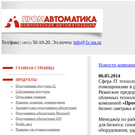
Тел/факс:
50-10-20
. Эл.почта:
info@1c-pa.ru
(4912)
Новости компан
ГЛАВНАЯ СТРАНИЦА
06.05.2014
ПРОДУКТЫ
Сфера IT технол
Программные продукты 1С
помощниками в р
Собственные продукты
Рязанские предпр
Отраслевые решения
облачных техноло
Решения, практика, рекомендации
компанией
«Про
Антивирусное программное обеспечение
бизнес-завтрака 
Программное обеспечение Microsoft
Программное обеспечение GFI
Менеджер по рабо
Прайс-лист
для бизнеса: сни
Решения для здравоохранения
оборудования, уд