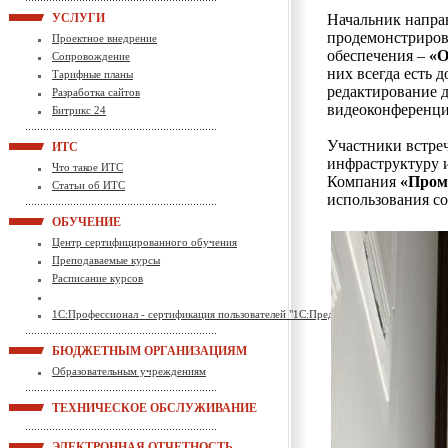
УСЛУГИ
Начальник напра
продемонстриров
Проектное внедрение
обеспечения –
«O
Сопровождение
них всегда есть 
Тарифные планы
редактирование д
Разработка сайтов
видеоконференци
Битрикс 24
Участники встреч
ИТС
инфраструктуру и
Что такое ИТС
Компания
«Пром
Статьи об ИТС
использования со
ОБУЧЕНИЕ
Центр сертифицированного обучения
Преподаваемые курсы
Расписание курсов
1С:Профессионал - сертификация пользователей "1С:Предприятие"
БЮДЖЕТНЫМ ОРГАНИЗАЦИЯМ
Образовательным учреждениям
ТЕХНИЧЕСКОЕ ОБСЛУЖИВАНИЕ
ЭЛЕКТРОННАЯ ОТЧЕТНОСТЬ