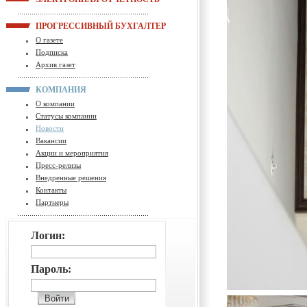
ПРОГРЕССИВНЫЙ БУХГАЛТЕР
О газете
Подписка
Архив газет
КОМПАНИЯ
О компании
Статусы компании
Новости
Вакансии
Акции и мероприятия
Пресс-релизы
Внедренные решения
Контакты
Партнеры
Логин:
Пароль: