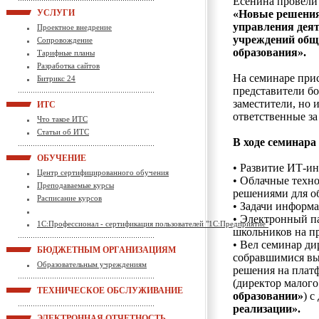
Есенина провели
УСЛУГИ
«Новые решения
управления дея
Проектное внедрение
учреждений общ
Сопровождение
образования».
Тарифные планы
Разработка сайтов
На семинаре при
Битрикс 24
представители бо
заместители, но 
ИТС
ответственные за
Что такое ИТС
Статьи об ИТС
В ходе семинар
ОБУЧЕНИЕ
• Развитие ИТ-и
Центр сертифицированного обучения
• Облачные техн
Преподаваемые курсы
решениями для о
Расписание курсов
• Задачи информ
• Электронный па
1С:Профессионал - сертификация пользователей "1С:Предприятие"
школьников на пр
• Вел семинар ди
БЮДЖЕТНЫМ ОРГАНИЗАЦИЯМ
собравшимися в
Образовательным учреждениям
решения на плат
(директор малог
ТЕХНИЧЕСКОЕ ОБСЛУЖИВАНИЕ
образовании»
) с
реализации».
ЭЛЕКТРОННАЯ ОТЧЕТНОСТЬ