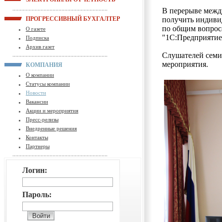
В перерыве межд
ПРОГРЕССИВНЫЙ БУХГАЛТЕР
получить индиви
по общим вопроса
О газете
"1С:Предприятие
Подписка
Архив газет
Слушателей семи
мероприятия.
КОМПАНИЯ
О компании
Статусы компании
Новости
Вакансии
Акции и мероприятия
Пресс-релизы
Внедренные решения
Контакты
Партнеры
Логин:
Пароль: