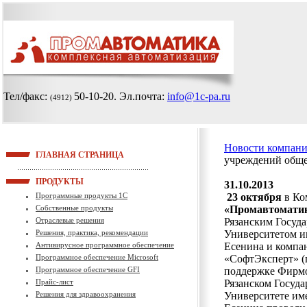
Тел/факс:
50-10-20
. Эл.почта:
info@1c-pa.ru
(4912)
Новости компан
ГЛАВНАЯ СТРАНИЦА
учреждений обще
ПРОДУКТЫ
31.10.2013
Программные продукты 1С
23 октября
в Ко
Собственные продукты
«Промавтомати
Отраслевые решения
Рязанским Госуд
Решения, практика, рекомендации
Университетом и
Антивирусное программное обеспечение
Есенина и компа
Программное обеспечение Microsoft
«СофтЭксперт» (г
Программное обеспечение GFI
поддержке Фирм
Прайс-лист
Рязанском Госуд
Решения для здравоохранения
Университете им