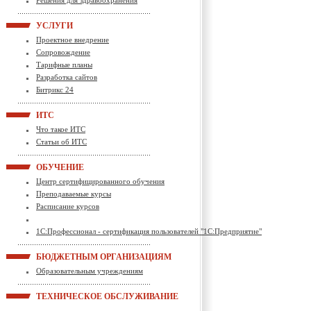
Решения для здравоохранения
УСЛУГИ
Проектное внедрение
Сопровождение
Тарифные планы
Разработка сайтов
Битрикс 24
ИТС
Что такое ИТС
Статьи об ИТС
ОБУЧЕНИЕ
Центр сертифицированного обучения
Преподаваемые курсы
Расписание курсов
1С:Профессионал - сертификация пользователей "1С:Предприятие"
БЮДЖЕТНЫМ ОРГАНИЗАЦИЯМ
Образовательным учреждениям
ТЕХНИЧЕСКОЕ ОБСЛУЖИВАНИЕ