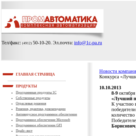
Тел/факс:
50-10-20
. Эл.почта:
info@1c-pa.ru
(4912)
Новости компан
ГЛАВНАЯ СТРАНИЦА
Конкурса «Лучши
ПРОДУКТЫ
10.10.2013
Программные продукты 1С
8-9
октября 
Собственные продукты
«Лучший п
Отраслевые решения
К участию 
Решения, практика, рекомендации
победители
Антивирусное программное обеспечение
количество
Программное обеспечение Microsoft
Победителе
Программное обеспечение GFI
Борисович
Прайс-лист