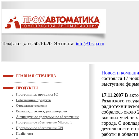
Тел/факс:
50-10-20
. Эл.почта:
info@1c-pa.ru
(4912)
Новости компан
ГЛАВНАЯ СТРАНИЦА
состоялся 17 ноя
выступила фирм
ПРОДУКТЫ
Программные продукты 1С
17.11.2007
В акто
Собственные продукты
Рязанского госуд
Отраслевые решения
радиотехническо
Решения, практика, рекомендации
собралось около 
Антивирусное программное обеспечение
высших учебных 
Программное обеспечение Microsoft
города. С доклад
Программное обеспечение GFI
деятельности и п
Прайс-лист
работы в области