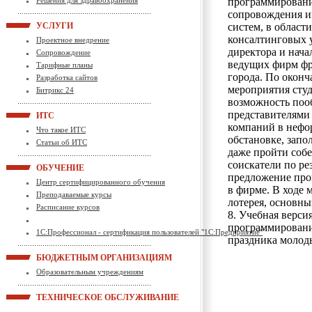
Решения для здравоохранения
программировани
сопровождения 
УСЛУГИ
систем, в област
консалтинговых 
Проектное внедрение
директора и нача
Сопровождение
ведущих фирм фр
Тарифные планы
города. По окон
Разработка сайтов
мероприятия сту
Битрикс 24
возможность поо
представителями
ИТС
компаний в нефо
Что такое ИТС
обстановке, запо
Статьи об ИТС
даже пройти соб
соискатели по ре
ОБУЧЕНИЕ
предложение про
Центр сертифицированного обучения
в фирме. В ходе
Преподаваемые курсы
лотерея, основны
Расписание курсов
8. Учебная верси
программировани
1С:Профессионал - сертификация пользователей "1С:Предприятие"
праздника молод
БЮДЖЕТНЫМ ОРГАНИЗАЦИЯМ
Образовательным учреждениям
ТЕХНИЧЕСКОЕ ОБСЛУЖИВАНИЕ