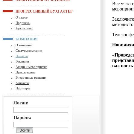
Все участ
мероприят
ПРОГРЕССИВНЫЙ БУХГАЛТЕР
О газете
Заключите
Подписка
методисто
Архив газет
Телеконфе
КОМПАНИЯ
Новичихи
О компании
Статусы компании
«Проведен
Новости
представл
Вакансии
важность
Акции и мероприятия
Пресс-релизы
Внедренные решения
Контакты
Партнеры
Логин:
Пароль: