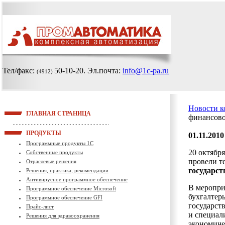
Тел/факс:
50-10-20
. Эл.почта:
info@1c-pa.ru
(4912)
Новости 
ГЛАВНАЯ СТРАНИЦА
финансово
ПРОДУКТЫ
01.11.2010
Программные продукты 1С
20 октябр
Собственные продукты
провели 
Отраслевые решения
государс
Решения, практика, рекомендации
Антивирусное программное обеспечение
В меропри
Программное обеспечение Microsoft
бухгалтер
Программное обеспечение GFI
государст
Прайс-лист
и специал
Решения для здравоохранения
экономиче