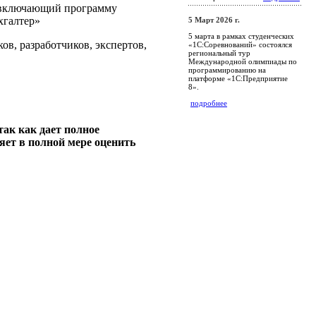
, включающий программу
хгалтер»
5 Март 2026 г.
5 марта в рамках студенческих
в, разработчиков, экспертов,
«1С:Соревнований» состоялся
региональный тур
Международной олимпиады по
программированию на
платформе «1С:Предприятие
8».
подробнее
ак как дает полное
яет в полной мере оценить