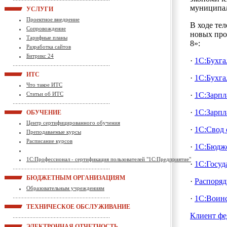
муниципа
УСЛУГИ
Проектное внедрение
В ходе те
Сопровождение
новых про
Тарифные планы
8»:
Разработка сайтов
Битрикс 24
·
1С:Бухга
ИТС
·
1С:Бухга
Что такое ИТС
Статьи об ИТС
·
1С:Зарпл
·
1С:Зарпл
ОБУЧЕНИЕ
Центр сертифицированного обучения
·
1С:Свод 
Преподаваемые курсы
Расписание курсов
·
1С:Бюдже
1С:Профессионал - сертификация пользователей "1С:Предприятие"
·
1С:Госуд
БЮДЖЕТНЫМ ОРГАНИЗАЦИЯМ
·
Распоряд
Образовательным учреждениям
·
1С:Воинс
ТЕХНИЧЕСКОЕ ОБСЛУЖИВАНИЕ
Клиент фе
ЭЛЕКТРОННАЯ ОТЧЕТНОСТЬ