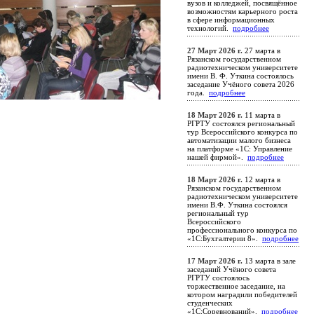
вузов и колледжей, посвящённое
возможностям карьерного роста
в сфере информационных
технологий.
подробнее
27 Март 2026 г.
27 марта в
Рязанском государственном
радиотехническом университете
имени В. Ф. Уткина состоялось
заседание Учёного совета 2026
года.
подробнее
18 Март 2026 г.
11 марта в
РГРТУ состоялся региональный
тур Всероссийского конкурса по
автоматизации малого бизнеса
на платформе «1С: Управление
нашей фирмой».
подробнее
18 Март 2026 г.
12 марта в
Рязанском государственном
радиотехническом университете
имени В.Ф. Уткина состоялся
региональный тур
Всероссийского
профессионального конкурса по
«1С:Бухгалтерии 8».
подробнее
17 Март 2026 г.
13 марта в зале
заседаний Учёного совета
РГРТУ состоялось
торжественное заседание, на
котором наградили победителей
студенческих
«1С:Соревнований».
подробнее