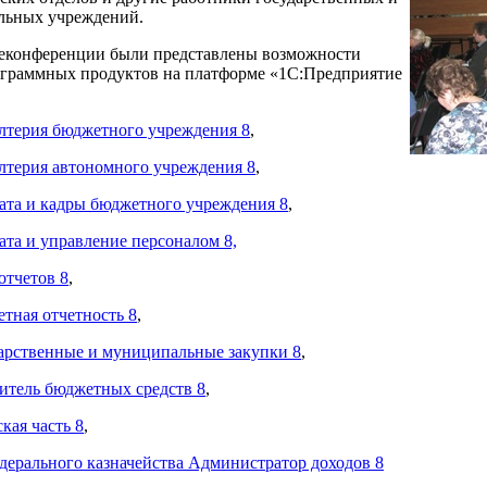
льных учреждений.
леконференции были представлены возможности
граммных продуктов на платформе «1С:Предприятие
лтерия бюджетного учреждения 8
,
лтерия автономного учреждения 8
,
ата и кадры бюджетного учреждения 8
,
ата и управление персоналом 8,
отчетов 8
,
тная отчетность 8
,
арственные и муниципальные закупки 8
,
итель бюджетных средств 8
,
кая часть 8
,
дерального казначейства Администратор доходов 8