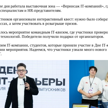
ие дня работала выставочная зона — «Вернисаж IT‑компаний», г
специалистам и HR‑представителям.
стников организовали интерактивный квест: нужно было собират
ссах, а затем участвовать в розыгрыше призов.
лось мероприятие командным IT‑квизом, где участники проверил
технологий. Победители получили подарки от организаторов.
рим IT‑компании, студентов, которые приняли участие в Дне IT‑
нии мероприятия. Надеемся, что участники узнали много нового 
T.