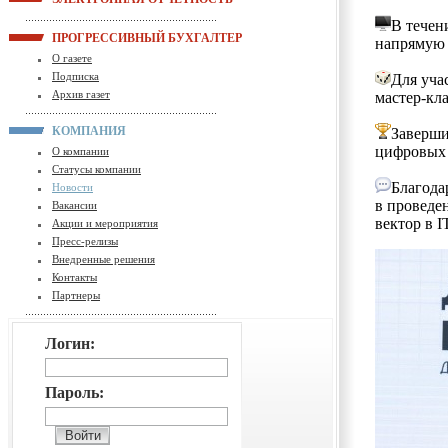
В течен
ПРОГРЕССИВНЫЙ БУХГАЛТЕР
напрямую 
О газете
Подписка
Для уча
Архив газет
мастер‑кла
КОМПАНИЯ
Заверши
цифровых 
О компании
Статусы компании
Благода
Новости
в проведе
Вакансии
вектор в I
Акции и мероприятия
Пресс-релизы
Внедренные решения
Контакты
Партнеры
Логин:
Пароль: