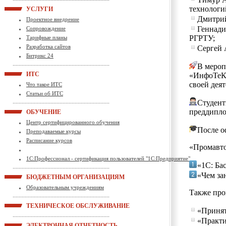
технологий
УСЛУГИ
Дмитрий
Проектное внедрение
Геннади
Сопровождение
РГРТУ;
Тарифные планы
Разработка сайтов
Сергей 
Битрикс 24
В мероп
ИТС
«ИнфоТеКС
своей дея
Что такое ИТС
Статьи об ИТС
Студент
преддипло
ОБУЧЕНИЕ
Центр сертифицированного обучения
После о
Преподаваемые курсы
Расписание курсов
«Промавто
1С:Профессионал - сертификация пользователей "1С:Предприятие"
«1С: Ба
«Чем за
БЮДЖЕТНЫМ ОРГАНИЗАЦИЯМ
Образовательным учреждениям
Также про
ТЕХНИЧЕСКОЕ ОБСЛУЖИВАНИЕ
«Принят
«Практи
ЭЛЕКТРОННАЯ ОТЧЕТНОСТЬ