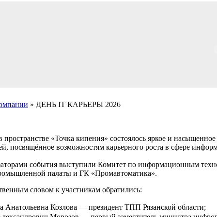
компании
» ДЕНЬ IT КАРЬЕРЫ 2026
 в пространстве «Точка кипения» состоялось яркое и насыщенное
ей, посвящённое возможностям карьерного роста в сфере инфор
аторами события выступили Комитет по информационным техн
ромышленной палаты и ГК «Промавтоматика».
твенным словом к участникам обратились:
 Анатольевна Козлова — президент ТПП Рязанской области;
лександрович Морозов — первый заместитель министра цифро