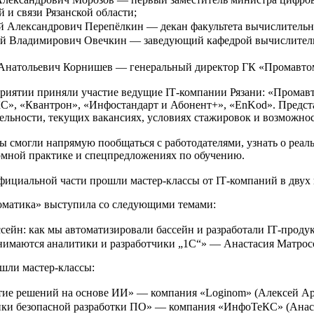
 и связи Рязанской области;
 Александрович Перепёлкин — декан факультета вычислительн
й Владимирович Овечкин — заведующий кафедрой вычислитель
Анатольевич Корнишев — генеральный директор ГК «Промавто
риятии приняли участие ведущие IT‑компании Рязани: «Промавт
», «Квантрон», «Инфостандарт и Абонент+», «EnKod». Предста
тельности, текущих вакансиях, условиях стажировок и возможнос
ы смогли напрямую пообщаться с работодателями, узнать о реал
мной практике и спецпредложениях по обучению.
фициальной части прошли мастер‑классы от IT‑компаний в двух 
матика» выступила со следующими темами:
ссейн: как мы автоматизировали бассейн и разработали IT‑прод
нимаются аналитики и разработчики „1С“» — Анастасия Матросо
шли мастер‑классы:
ие решений на основе ИИ» — компания «Loginom» (Алексей Ар
ки безопасной разработки ПО» — компания «ИнфоТеКС» (Анаст