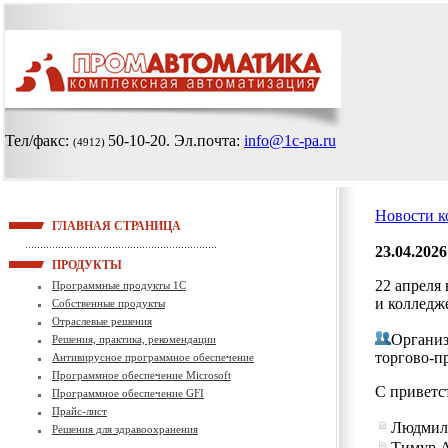
Тел/факс:
50-10-20
. Эл.почта:
info@1c-pa.ru
(4912)
Новости 
ГЛАВНАЯ СТРАНИЦА
23.04.2026
ПРОДУКТЫ
22 апреля
Программные продукты 1С
и колледж
Собственные продукты
Отраслевые решения
Организ
Решения, практика, рекомендации
торгово‑п
Антивирусное программное обеспечение
Программное обеспечение Microsoft
С приветс
Программное обеспечение GFI
Прайс-лист
Людмила
Решения для здравоохранения
Тимур А