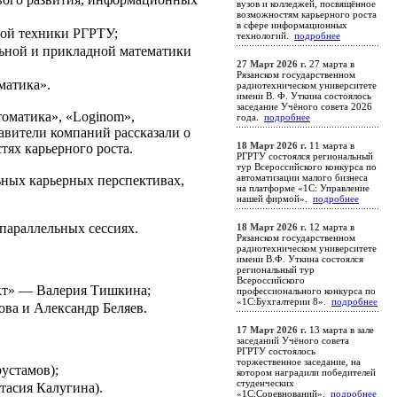
вузов и колледжей, посвящённое
возможностям карьерного роста
в сфере информационных
ой техники РГРТУ;
технологий.
подробнее
ной и прикладной математики
27 Март 2026 г.
27 марта в
Рязанском государственном
матика».
радиотехническом университете
имени В. Ф. Уткина состоялось
заседание Учёного совета 2026
оматика», «Loginom»,
года.
подробнее
вители компаний рассказали о
18 Март 2026 г.
11 марта в
тях карьерного роста.
РГРТУ состоялся региональный
тур Всероссийского конкурса по
автоматизации малого бизнеса
ьных карьерных перспективах,
на платформе «1С: Управление
нашей фирмой».
подробнее
параллельных сессиях.
18 Март 2026 г.
12 марта в
Рязанском государственном
радиотехническом университете
имени В.Ф. Уткина состоялся
региональный тур
Всероссийского
укт» — Валерия Тишкина;
профессионального конкурса по
«1С:Бухгалтерии 8».
подробнее
ва и Александр Беляев.
17 Март 2026 г.
13 марта в зале
заседаний Учёного совета
РГРТУ состоялось
торжественное заседание, на
устамов);
котором наградили победителей
студенческих
асия Калугина).
«1С:Соревнований».
подробнее