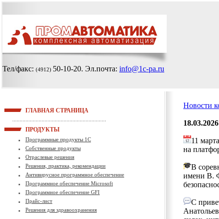
Тел/факс:
50-10-20
. Эл.почта:
info@1c-pa.ru
(4912)
Новости 
ГЛАВНАЯ СТРАНИЦА
18.03.2026
ПРОДУКТЫ
Программные продукты 1С
11 март
Собственные продукты
на платфо
Отраслевые решения
Решения, практика, рекомендации
В сорев
Антивирусное программное обеспечение
имени В. 
Программное обеспечение Microsoft
безопаснос
Программное обеспечение GFI
Прайс-лист
С приве
Решения для здравоохранения
Анатольев