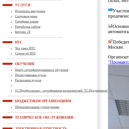
силах, ин
УСЛУГИ
Участни
Проектное внедрение
продемонс
Сопровождение
Тарифные планы
Основно
Разработка сайтов
автоматиз
Битрикс 24
Победит
ИТС
Москве.
Что такое ИТС
Статьи об ИТС
Организат
"Промавт
ОБУЧЕНИЕ
Центр сертифицированного обучения
Преподаваемые курсы
Расписание курсов
1С:Профессионал - сертификация пользователей "1С:Предприятие"
БЮДЖЕТНЫМ ОРГАНИЗАЦИЯМ
Образовательным учреждениям
ТЕХНИЧЕСКОЕ ОБСЛУЖИВАНИЕ
ЭЛЕКТРОННАЯ ОТЧЕТНОСТЬ