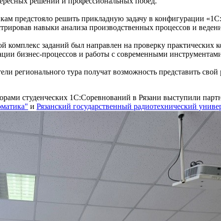
тересных решений и профессиональных побед.
кам предстояло решить прикладную задачу в конфигурации «1С
трировав навыки анализа производственных процессов и ведени
й комплекс заданий был направлен на проверку практических к
ации бизнес-процессов и работы с современными инструментам
ели регионального тура получат возможность представить свой 
орами студенческих 1С:Соревнований в Рязани выступили пар
оматика"
и
Рязанский государственный радиотехнический универ