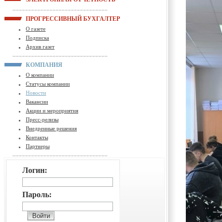
ПРОГРЕССИВНЫЙ БУХГАЛТЕР
О газете
Подписка
Архив газет
КОМПАНИЯ
О компании
Статусы компании
Новости
Вакансии
Акции и мероприятия
Пресс-релизы
Внедренные решения
Контакты
Партнеры
Логин:
Пароль: