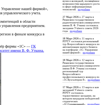
вузов и колледжей, посвящённое
возможностям карьерного роста
в сфере информационных
: Управление нашей фирмой»,
технологий.
подробнее
я управленческого учета.
27 Март 2026 г.
27 марта в
Рязанском государственном
омпетенций в области
радиотехническом университете
и управления предприятием.
имени В. Ф. Уткина состоялось
заседание Учёного совета 2026
года.
подробнее
регион в финале конкурса в
18 Март 2026 г.
11 марта в
РГРТУ состоялся региональный
тур Всероссийского конкурса по
тнёр фирмы «1С» —
ГК
автоматизации малого бизнеса
на платформе «1С: Управление
ситет имени В. Ф. Уткина.
нашей фирмой».
подробнее
18 Март 2026 г.
12 марта в
Рязанском государственном
радиотехническом университете
имени В.Ф. Уткина состоялся
региональный тур
Всероссийского
профессионального конкурса по
«1С:Бухгалтерии 8».
подробнее
17 Март 2026 г.
13 марта в зале
заседаний Учёного совета
РГРТУ состоялось
торжественное заседание, на
котором наградили победителей
студенческих
«1С:Соревнований».
подробнее