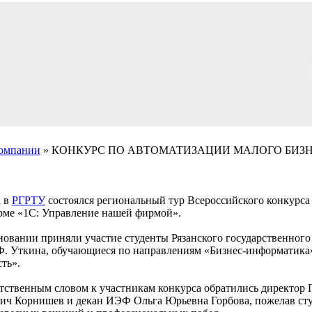
компании
» КОНКУРС ПО АВТОМАТИЗАЦИИ МАЛОГО БИЗН
а в
РГРТУ
состоялся региональный тур Всероссийского конкурса
рме «1С: Управление нашей фирмой».
новании приняли участие студенты Рязанского государственного
Ф. Уткина, обучающиеся по направлениям «Бизнес-информатика
ть».
тственным словом к участникам конкурса обратились директор
ич Корнишев и декан ИЭФ Ольга Юрьевна Горбова, пожелав сту