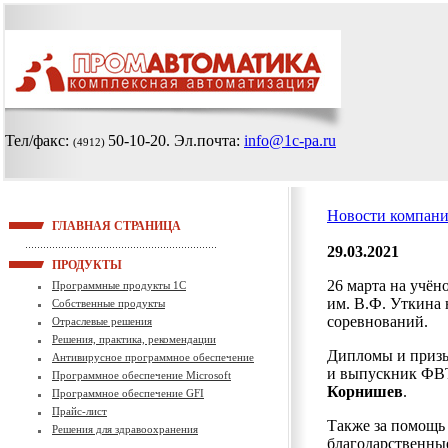
Тел/факс:
50-10-20
. Эл.почта:
info@1c-pa.ru
(4912)
Новости компан
ГЛАВНАЯ СТРАНИЦА
29.03.2021
ПРОДУКТЫ
26 марта на учён
Программные продукты 1С
им. В.Ф. Уткина 
Собственные продукты
соревнований.
Отраслевые решения
Решения, практика, рекомендации
Дипломы и призы
Антивирусное программное обеспечение
и выпускник ФВТ
Программное обеспечение Microsoft
Корнишев
.
Программное обеспечение GFI
Прайс-лист
Также за помощь
Решения для здравоохранения
благодарственны