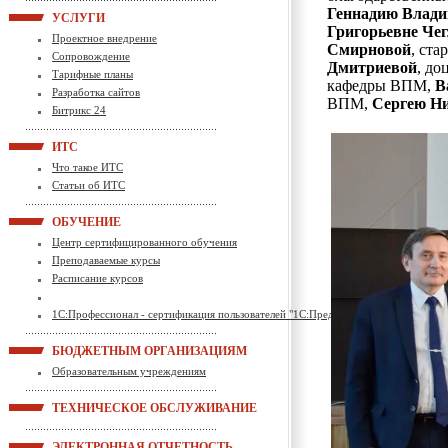
Геннадию Влад
УСЛУГИ
Григорьевне Че
Проектное внедрение
Смирновой
, ст
Сопровождение
Дмитриевой
, д
Тарифные планы
кафедры ВПМ,
В
Разработка сайтов
ВПМ,
Сергею Н
Битрикс 24
ИТС
Что такое ИТС
Статьи об ИТС
ОБУЧЕНИЕ
Центр сертифицированного обучения
Преподаваемые курсы
Расписание курсов
1С:Профессионал - сертификация пользователей "1С:Предприятие"
БЮДЖЕТНЫМ ОРГАНИЗАЦИЯМ
Образовательным учреждениям
ТЕХНИЧЕСКОЕ ОБСЛУЖИВАНИЕ
ЭЛЕКТРОННАЯ ОТЧЕТНОСТЬ