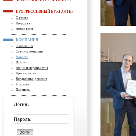
ПРОГРЕССИВНЫЙ БУХГАЛТЕР
О газете
Подписка
Архив газет
КОМПАНИЯ
О компании
Статусы компании
Новости
Вакансии
Акции и мероприятия
Пресс-релизы
Внедренные решения
Контакты
Партнеры
Логин:
Пароль: