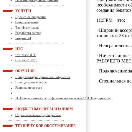
Решения для здравоохранения
необходимости об
создания бэкапов
УСЛУГИ
Проектное внедрение
1С:ГРМ – это:
Сопровождение
Тарифные планы
· Широкий ассорт
Разработка сайтов
типовых и 23 от
Битрикс 24
· Неограниченна
ИТС
Что такое ИТС
· Ничего лишнего
Статьи об ИТС
РАБОЧЕГО МЕСТ
· Подключение за
ОБУЧЕНИЕ
Центр сертифицированного обучения
· Специальная ц
Преподаваемые курсы
Расписание курсов
1С:Профессионал - сертификация пользователей "1С:Предприятие"
БЮДЖЕТНЫМ ОРГАНИЗАЦИЯМ
Образовательным учреждениям
ТЕХНИЧЕСКОЕ ОБСЛУЖИВАНИЕ