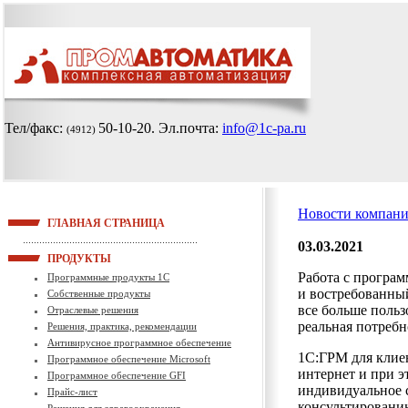
Тел/факс:
50-10-20
. Эл.почта:
info@1c-pa.ru
(4912)
Новости компан
ГЛАВНАЯ СТРАНИЦА
03.03.2021
ПРОДУКТЫ
Работа с програ
Программные продукты 1С
и востребованны
Собственные продукты
все больше польз
Отраслевые решения
реальная потребн
Решения, практика, рекомендации
Антивирусное программное обеспечение
1С:ГРМ для клиен
Программное обеспечение Microsoft
интернет и при э
Программное обеспечение GFI
индивидуальное 
Прайс-лист
консультировани