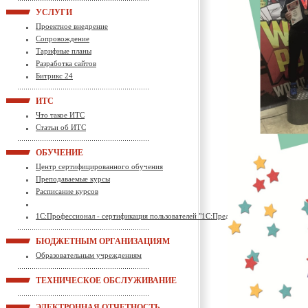
УСЛУГИ
Проектное внедрение
Сопровождение
Тарифные планы
Разработка сайтов
Битрикс 24
ИТС
Что такое ИТС
Статьи об ИТС
ОБУЧЕНИЕ
Центр сертифицированного обучения
Преподаваемые курсы
Расписание курсов
1С:Профессионал - сертификация пользователей "1С:Предприятие"
БЮДЖЕТНЫМ ОРГАНИЗАЦИЯМ
Образовательным учреждениям
ТЕХНИЧЕСКОЕ ОБСЛУЖИВАНИЕ
ЭЛЕКТРОННАЯ ОТЧЕТНОСТЬ