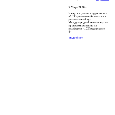
5 Март 2026 г.
5 марта в рамках студенческих
«1С:Соревнований» состоялся
региональный тур
Международной олимпиады по
программированию на
платформе «1С:Предприятие
8».
подробнее