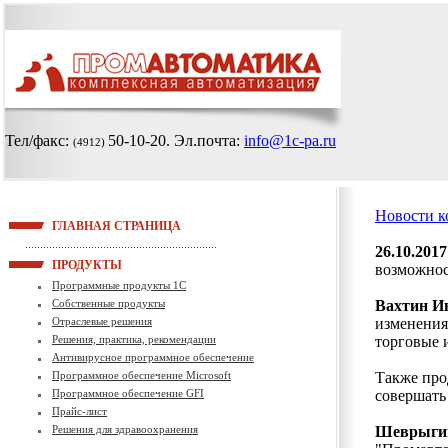
Тел/факс:
50-10-20
. Эл.почта:
info@1c-pa.ru
(4912)
Новости 
ГЛАВНАЯ СТРАНИЦА
26.10.2017
ПРОДУКТЫ
возможнос
Программные продукты 1С
Собственные продукты
Вахтин И
Отраслевые решения
изменения
Решения, практика, рекомендации
торговые 
Антивирусное программное обеспечение
Программное обеспечение Microsoft
Также про
Программное обеспечение GFI
совершать
Прайс-лист
Решения для здравоохранения
Шеврыгин