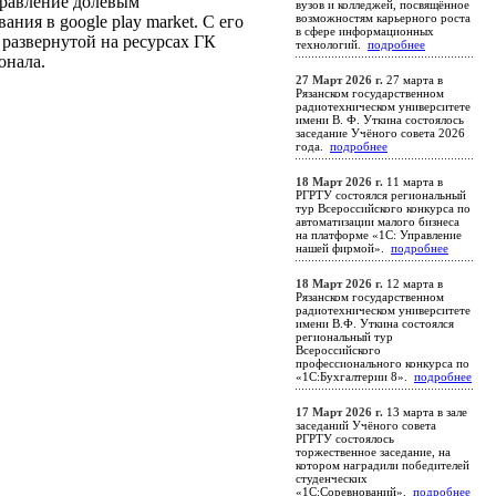
равление долевым
вузов и колледжей, посвящённое
возможностям карьерного роста
ния в google play market. С его
в сфере информационных
развернутой на ресурсах ГК
технологий.
подробнее
онала.
27 Март 2026 г.
27 марта в
Рязанском государственном
радиотехническом университете
имени В. Ф. Уткина состоялось
заседание Учёного совета 2026
года.
подробнее
18 Март 2026 г.
11 марта в
РГРТУ состоялся региональный
тур Всероссийского конкурса по
автоматизации малого бизнеса
на платформе «1С: Управление
нашей фирмой».
подробнее
18 Март 2026 г.
12 марта в
Рязанском государственном
радиотехническом университете
имени В.Ф. Уткина состоялся
региональный тур
Всероссийского
профессионального конкурса по
«1С:Бухгалтерии 8».
подробнее
17 Март 2026 г.
13 марта в зале
заседаний Учёного совета
РГРТУ состоялось
торжественное заседание, на
котором наградили победителей
студенческих
«1С:Соревнований».
подробнее