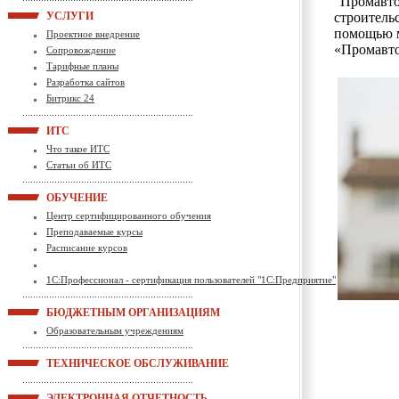
"Промавто
УСЛУГИ
строительс
помощью м
Проектное внедрение
«Промавто
Сопровождение
Тарифные планы
Разработка сайтов
Битрикс 24
ИТС
Что такое ИТС
Статьи об ИТС
ОБУЧЕНИЕ
Центр сертифицированного обучения
Преподаваемые курсы
Расписание курсов
1С:Профессионал - сертификация пользователей "1С:Предприятие"
БЮДЖЕТНЫМ ОРГАНИЗАЦИЯМ
Образовательным учреждениям
ТЕХНИЧЕСКОЕ ОБСЛУЖИВАНИЕ
ЭЛЕКТРОННАЯ ОТЧЕТНОСТЬ