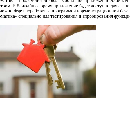
матика", продемонстрировала мобильное приложение Элайн:Уп
твом. В ближайшее время приложение будет доступно для скачива
ожно будет поработать с программой в демонстрационной базе, 
матика» специально для тестирования и апробирования функци