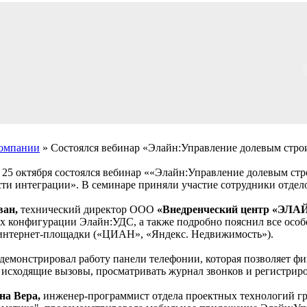
компании
» Состоялся вебинар «Элайн:Управление долевым стро
25 октября состоялся вебинар ««Элайн:Управление долевым ст
ти интеграции». В семинаре приняли участие сотрудники отдел
ван,
технический директор ООО
«Внедренческий центр «ЭЛА
х конфигурации Элайн:УДС, а также подробно пояснил все осо
интернет-площадки («ЦИАН», «Яндекс. Недвижимость»).
демонстрировал работу панели телефонии, которая позволяет фи
 исходящие вызовы, просматривать журнал звонков и регистриро
а Вера,
инженер-программист отдела проектных технологий г