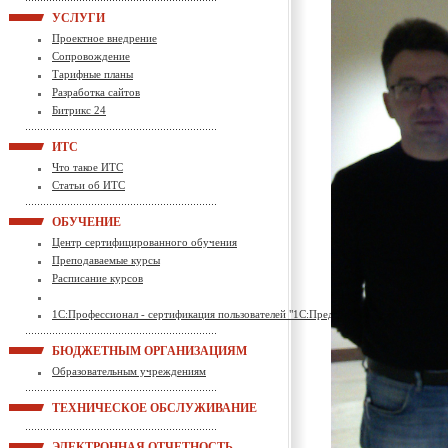
УСЛУГИ
Проектное внедрение
Сопровождение
Тарифные планы
Разработка сайтов
Битрикс 24
ИТС
Что такое ИТС
Статьи об ИТС
ОБУЧЕНИЕ
Центр сертифицированного обучения
Преподаваемые курсы
Расписание курсов
1С:Профессионал - сертификация пользователей "1С:Предприятие"
БЮДЖЕТНЫМ ОРГАНИЗАЦИЯМ
Образовательным учреждениям
ТЕХНИЧЕСКОЕ ОБСЛУЖИВАНИЕ
ЭЛЕКТРОННАЯ ОТЧЕТНОСТЬ