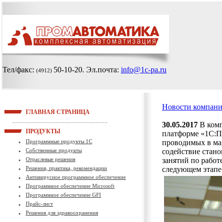
Тел/факс:
50-10-20
. Эл.почта:
info@1c-pa.ru
(4912)
Новости компан
ГЛАВНАЯ СТРАНИЦА
30.05.2017
В ком
ПРОДУКТЫ
платформе «1С:П
Программные продукты 1С
проводимых в мар
Собственные продукты
содействие стан
Отраслевые решения
занятий по рабо
Решения, практика, рекомендации
следующем этапе 
Антивирусное программное обеспечение
Программное обеспечение Microsoft
Программное обеспечение GFI
Прайс-лист
Решения для здравоохранения