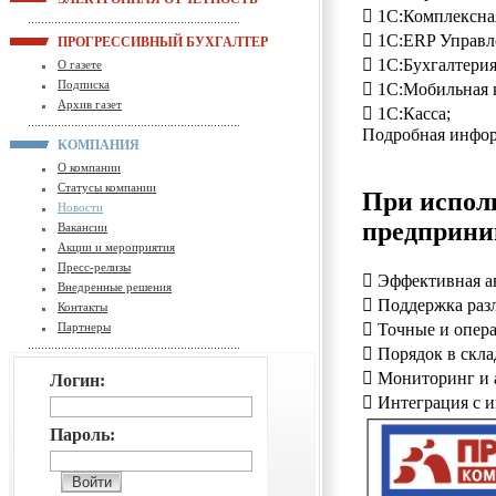
 1С:Комплексна
 1С:ERP Управл
ПРОГРЕССИВНЫЙ БУХГАЛТЕР
 1С:Бухгалтерия
О газете
Подписка
 1С:Мобильная к
Архив газет
 1С:Касса;
Подробная инфо
КОМПАНИЯ
О компании
Статусы компании
При испол
Новости
предприни
Вакансии
Акции и мероприятия
Пресс-релизы
 Эффективная ав
Внедренные решения
 Поддержка раз
Контакты
Партнеры
 Точные и опер
 Порядок в скла
 Мониторинг и 
Логин:
 Интеграция с и
Пароль: