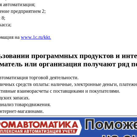
я автоматизация;
ение предприятием 2;
 8;
асса;
рмация на
www.1c.ru/kkt.
ьзовании программных продуктов и инте
матель или организация получают ряд п
томатизация торговой деятельности.
личных средств оплаты: наличные, электронные деньги, платежн
ативные взаиморасчеты с поставщиками и покупателями.
дских запасах.
анализ товародвижения.
нтернет-магазинами.