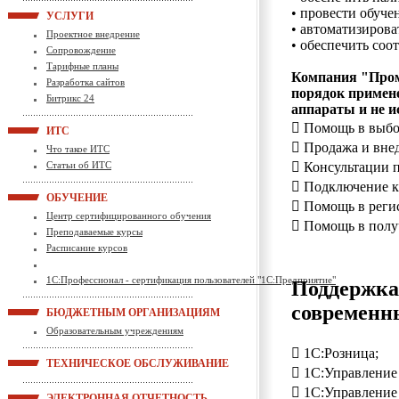
• провести обуче
УСЛУГИ
• автоматизирова
Проектное внедрение
• обеспечить соо
Сопровождение
Тарифные планы
Компания "Пром
Разработка сайтов
порядок примене
Битрикс 24
аппараты и не и
 Помощь в выбо
ИТС
 Продажа и вне
Что такое ИТС
 Консультации 
Статьи об ИТС
 Подключение к
ОБУЧЕНИЕ
 Помощь в реги
Центр сертифицированного обучения
 Помощь в полу
Преподаваемые курсы
Расписание курсов
1С:Профессионал - сертификация пользователей "1С:Предприятие"
Поддержка
современны
БЮДЖЕТНЫМ ОРГАНИЗАЦИЯМ
Образовательным учреждениям
 1С:Розница;
ТЕХНИЧЕСКОЕ ОБСЛУЖИВАНИЕ
 1С:Управление
 1С:Управление
ЭЛЕКТРОННАЯ ОТЧЕТНОСТЬ