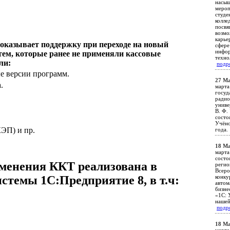
насы
мероп
студе
колле
посвя
возм
карье
оказывает поддержку при переходе на новый
сфере
инфо
тем, которые ранее не применяли кассовые
техно
ли:
подр
е версии программ.
27 Ма
.
марта
госуд
радио
униве
В. Ф.
состо
Учёно
ЭП) и пр.
года
18 Ма
марта
состо
именения ККТ реализована в
регио
Всеро
темы 1С:Предприятие 8, в т.ч:
конку
автом
бизне
«1С: 
нашей
подр
18 Ма
марта