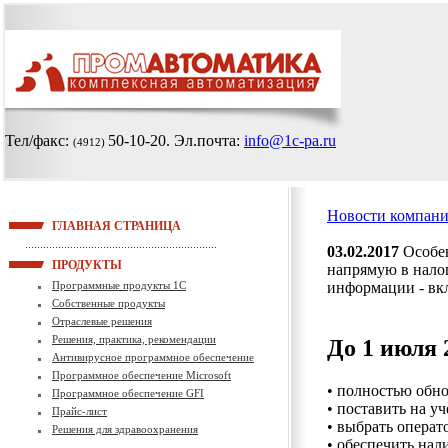
Тел/факс:
50-10-20
. Эл.почта:
info@1c-pa.ru
(4912)
Новости компан
ГЛАВНАЯ СТРАНИЦА
03.02.2017
Особен
ПРОДУКТЫ
напрямую в налог
Программные продукты 1С
информации - вкл
Собственные продукты
Отраслевые решения
Решения, практика, рекомендации
До 1 июля
Антивирусное программное обеспечение
Программное обеспечение Microsoft
• полностью обно
Программное обеспечение GFI
• поставить на у
Прайс-лист
• выбрать опера
Решения для здравоохранения
• обеспечить на