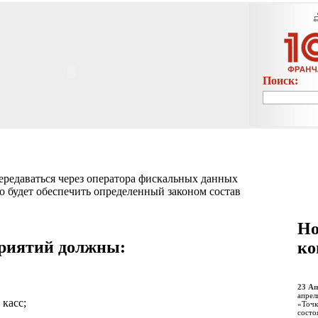
Поиск:
передаваться через оператора фискальных данных
о будет обеспечить определенный законом состав
Но
приятий должны:
ко
23 Ап
апрел
касс;
«Точк
состо