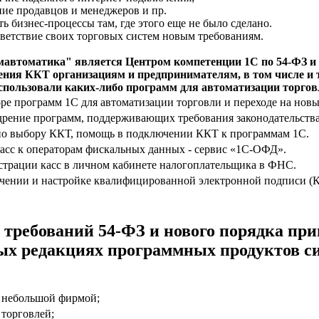
ние продавцов и менеджеров и пр.
ть бизнес-процессы там, где этого еще не было сделано.
тветствие своих торговых систем новым требованиям.
автоматика" является Центром компетенции 1С по 54-ФЗ и 
ния ККТ организациям и предпринимателям, в том числе и 
спользовали каких-либо программ для автоматизации торгов
ре программ 1С для автоматизации торговли и переходе на новы
дрение программ, поддерживающих требования законодательства
по выбору ККТ, помощь в подключении ККТ к программам 1С.
асс к операторам фискальных данных - сервис «1С-ОФД».
страции касс в личном кабинете налогоплательщика в ФНС.
чении и настройке квалифицированной электронной подписи (К
 требований 54-ФЗ и нового порядка пр
х редакциях программных продуктов сис
 небольшой фирмой;
 торговлей;