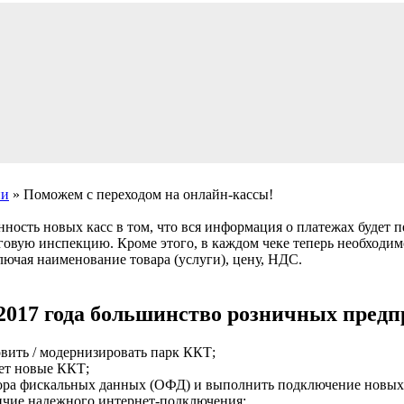
ии
» Поможем с переходом на онлайн-кассы!
ность новых касс в том, что вся информация о платежах будет 
овую инспекцию. Кроме этого, в каждом чеке теперь необходим
ючая наименование товара (услуги), цену, НДС.
 2017 года большинство розничных пред
вить / модернизировать парк ККТ;
чет новые ККТ;
тора фискальных данных (ОФД) и выполнить подключение новых 
личие надежного интернет-подключения;